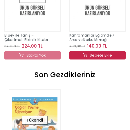
Bluey ile Tanış –
Kahramanlar Eğitimde 7
Çıkartmalı Etkinlik Kitabı
Ares ve Korku Mızrağı
224,00 TL
140,00 TL
320,00 TL
200,00 TL
Stokta Yok
Sepete Ekle
Son Gezdikleriniz
Tükendi