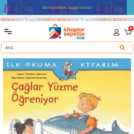
''BÜYÜK ESERLER , küçük fiyatlar''
BEDAVA
1000 TL ve ÜZERİ
KARGO BEDAVA
1000 TL ve ÜZERİ
KARGO BEDAVA
1000 
0