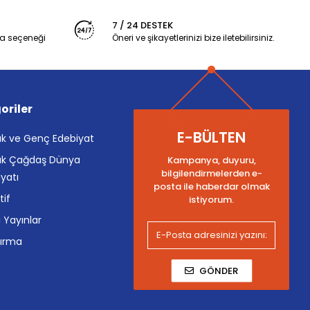
7 / 24 DESTEK
a seçeneği
Öneri ve şikayetlerinizi bize iletebilirsiniz.
oriler
E-BÜLTEN
k ve Genç Edebiyat
k Çağdaş Dünya
Kampanya, duyuru,
bilgilendirmelerden e-
yatı
posta ile haberdar olmak
tif
istiyorum.
i Yayınlar
tırma
GÖNDER