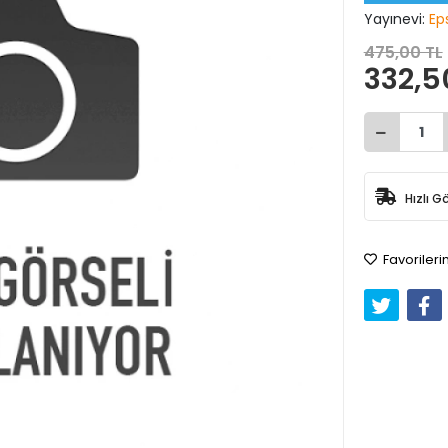
Yayınevi:
Eps
475,00 TL
332,5
Hızlı G
Favorileri