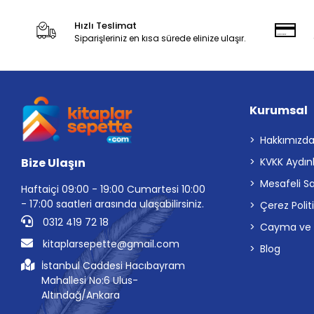
Hızlı Teslimat
Siparişleriniz en kısa sürede elinize ulaşır.
Kurumsal
Hakkımızd
Bize Ulaşın
KVKK Aydın
Mesafeli S
Haftaiçi 09:00 - 19:00 Cumartesi 10:00
- 17:00 saatleri arasında ulaşabilirsiniz.
Çerez Polit
0312 419 72 18
Cayma ve İp
kitaplarsepette@gmail.com
Blog
İstanbul Caddesi Hacıbayram
Mahallesi No:6 Ulus-
Altındağ/Ankara