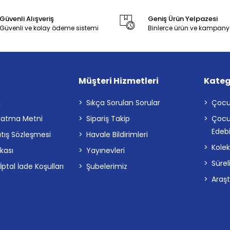
Güvenli Alışveriş
Geniş Ürün Yelpazesi
Güvenli ve kolay ödeme sistemi
Binlerce ürün ve kampany
Müşteri Hizmetleri
Kateg
a
Sıkça Sorulan Sorular
Çocu
latma Metni
Sipariş Takip
Çocu
Edebi
atış Sözleşmesi
Havale Bildirimleri
Kolek
ikası
Yayınevleri
Sürel
tal İade Koşulları
Şubelerimiz
Araş