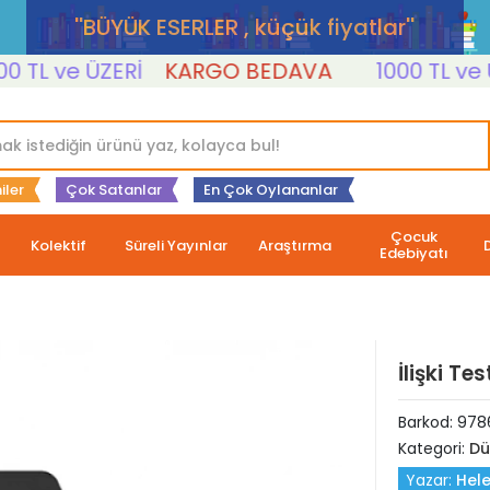
''BÜYÜK ESERLER , küçük fiyatlar''
L ve ÜZERİ
KARGO BEDAVA
1000 TL ve ÜZER
iler
Çok Satanlar
En Çok Oylananlar
Çocuk
Kolektif
Süreli Yayınlar
Araştırma
Edebiyatı
İlişki Tes
Barkod:
978
Kategori:
Dü
Yazar:
Hel