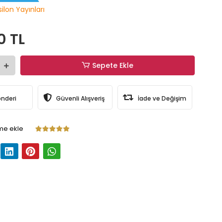
ilon Yayınları
0 TL
Sepete Ekle
önderi
Güvenli Alışveriş
İade ve Değişim
me ekle