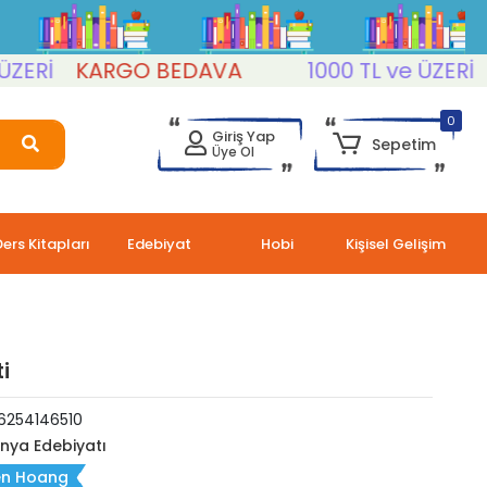
İ
KARGO BEDAVA
1000 TL ve ÜZERİ
KA
0
Giriş Yap
Sepetim
Üye Ol
Ders Kitapları
Edebiyat
Hobi
Kişisel Gelişim
ti
6254146510
nya Edebiyatı
en Hoang