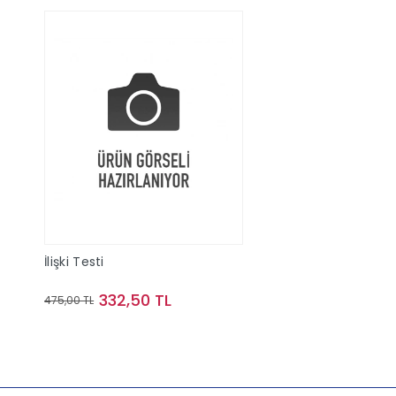
İlişki Testi
332,50 TL
475,00 TL
Sepete Ekle