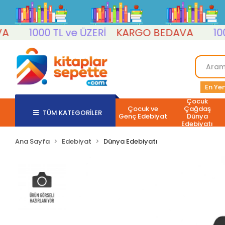
1000 TL ve ÜZERİ
KARGO BEDAVA
1000 T
En Yen
Çocuk
Çocuk ve
Çağdaş
TÜM KATEGORİLER
Genç Edebiyat
Dünya
Edebiyatı
Ana Sayfa
Edebiyat
Dünya Edebiyatı