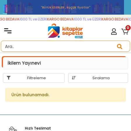
''BÜYÜK ESERLER , küçük fiyatlar''
GO BEDAVA
1000 TL ve ÜZERİ
KARGO BEDAVA
1000 TL ve ÜZERİ
KARGO BEDAVA
10
0
İkilem Yayınevi
Filtreleme
Sıralama
Ürün bulunamadı.
Hızlı Teslimat