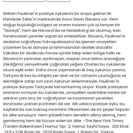
William Faulkner'ın polisiye öykülerini bir araya getiren İki
Hamlede Zafer'in merkezinde Savcı Gavin Stevens var: Hem
doğup büyüdüğü bölgeyi ve oranın insanını çok iyi tanıyan bir
"Güneyli", hem de Harvard'da ve Heidelberg'de okumuş, eski
Yunancadan çeviriler yapan bir entelektüel. Stevens, Faulkner'ın
destansı coğrafyası Yoknapatawpha'da işlenen cinayetleri
çözerken bu iki dünyayı iyi tanımasından destek alacaktır.
Vakaları bir dedikodu havası içinde takip eden bölge halkı ve
Stevens'ın yanından ayrılmayan, olayları onun bilinci aracılığıyla
izlediğimiz yeniyetmelik çağındaki yeğeni Charles bu öykülerde
okura eşlik eder. Daha önce yayımlanan ilk beş öykünün yanına,
Türkçesi ilk kez bu kitapta yer alan ve bir romanın uzunluğuna ve
derinliğine sahip son uzun öykünün eklenmesiyle, Faulkner'ın
polisiye dünyası Türkçede tamamlanmış oluyor. Klasik polisiyenin
sınırlarını zorlayan bu öykülerde, cinayetleri aydınlatan keskin bir
zekânın yanı sıra, bir coğrafyanın ve insanlarının yerelden
evrensele uzanan portreleri de var. Altı ustaca polisiye öykü, bu
sayfalarda can bulmuş insanların öfkesinden de bir şeyler taşıyan
bir dille sunuluyor: Hem şiddetli hem denetim altına alınmış, hem
gemlenmiş hem de hücum eden bir dille. -The New York Times
(Tanıtım Bülteninden) Hamur Tipi : 2. Hamur Sayfa Sayısı : 200 Ebat
: 13,5 x 21 İlk Baskı Yılı : 2020 Baskı Sayısı : 1. Basım Dil : Türkçe