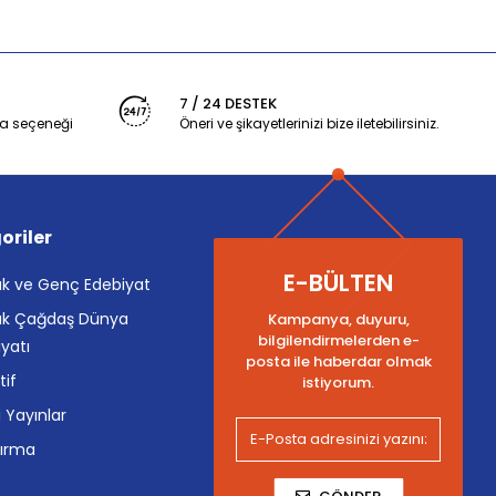
7 / 24 DESTEK
a seçeneği
Öneri ve şikayetlerinizi bize iletebilirsiniz.
oriler
E-BÜLTEN
k ve Genç Edebiyat
k Çağdaş Dünya
Kampanya, duyuru,
bilgilendirmelerden e-
yatı
posta ile haberdar olmak
tif
istiyorum.
i Yayınlar
tırma