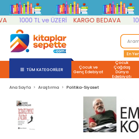
1000 TL ve ÜZERİ
KARGO BEDAVA
1000 T
En Yen
Çocuk
Çocuk ve
Çağdaş
TÜM KATEGORİLER
Genç Edebiyat
Dünya
Edebiyatı
Ana Sayfa
Araştırma
Politika-Siyaset