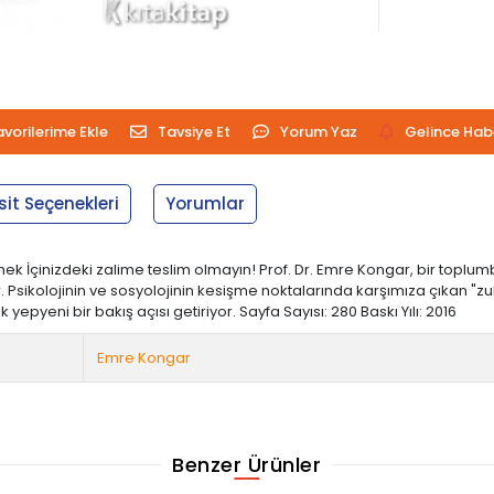
avorilerime Ekle
Tavsiye Et
Yorum Yaz
Gelince Hab
sit Seçenekleri
Yorumlar
k İçinizdeki zalime teslim olmayın! Prof. Dr. Emre Kongar, bir topl
or. Psikolojinin ve sosyolojinin kesişme noktalarında karşımıza çıkan 
yeni bir bakış açısı getiriyor. Sayfa Sayısı: 280 Baskı Yılı: 2016
Emre Kongar
Benzer Ürünler