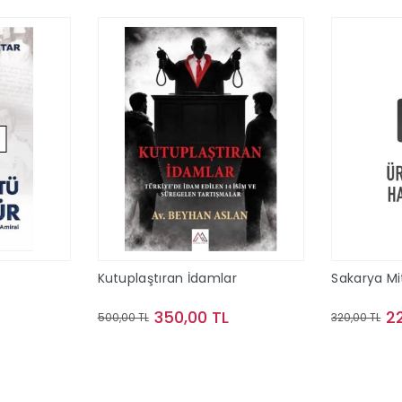
Kutuplaştıran İdamlar
Sakarya Mi
350,00 TL
2
500,00 TL
320,00 TL
ok
Sepete Ekle