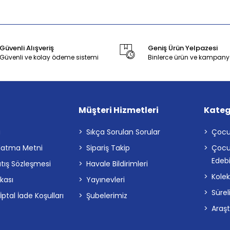
Güvenli Alışveriş
Geniş Ürün Yelpazesi
Güvenli ve kolay ödeme sistemi
Binlerce ürün ve kampany
Müşteri Hizmetleri
Kateg
a
Sıkça Sorulan Sorular
Çocu
latma Metni
Sipariş Takip
Çocu
Edebi
atış Sözleşmesi
Havale Bildirimleri
Kolek
ikası
Yayınevleri
Sürel
tal İade Koşulları
Şubelerimiz
Araş