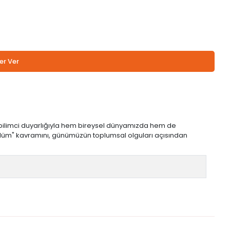
er Ver
umbilimci duyarlığıyla hem bireysel dünyamızda hem de
"zulüm" kavramını, günümüzün toplumsal olguları açısından