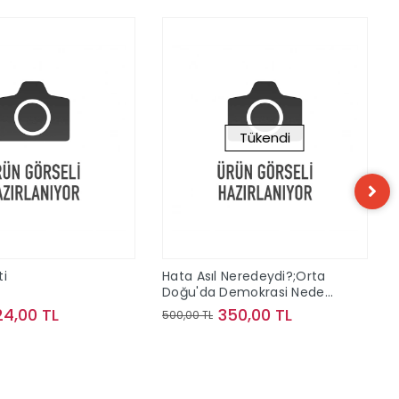
Tükendi
ti
Hata Asıl Neredeydi?;Orta
Doğu'da Demokrasi Neden
Başarısız Oldu?
24,00 TL
350,00 TL
500,00 TL
Sepete Ekle
Stokta Yok