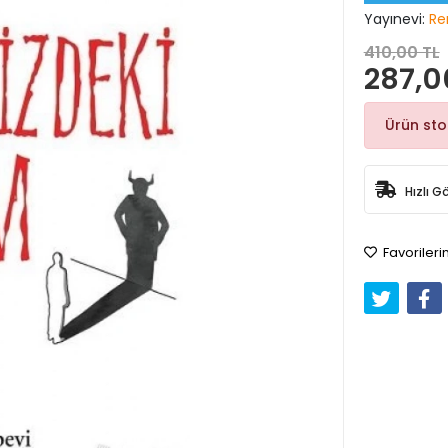
Yayınevi:
Re
410,00 TL
287,0
Ürün st
Hızlı G
Favorileri