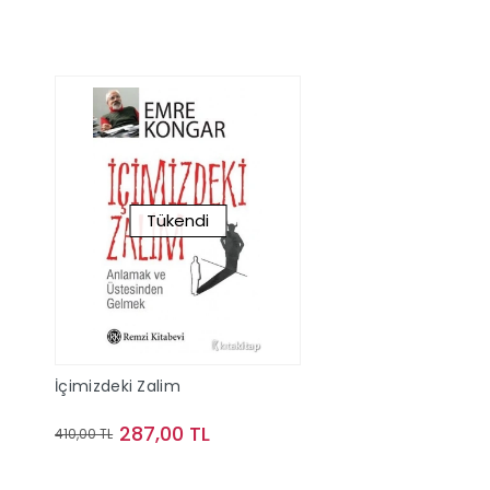
Tükendi
İçimizdeki Zalim
287,00 TL
410,00 TL
Stokta Yok