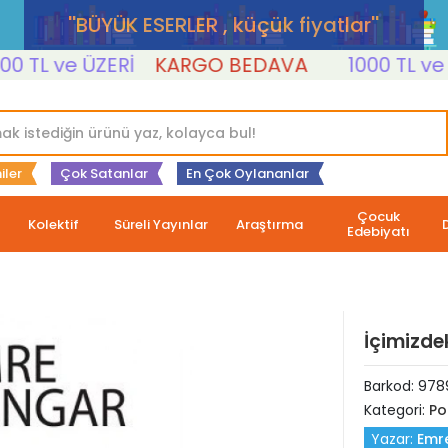
''BÜYÜK ESERLER , küçük fiyatlar''
L ve ÜZERİ
KARGO BEDAVA
1000 TL ve ÜZE
iler
Çok Satanlar
En Çok Oylananlar
Çocuk
Kolektif
Süreli Yayınlar
Araştırma
Edebiyatı
İçimizde
Barkod:
978
Kategori:
Po
Yazar:
Emr