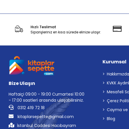
Hızlı Teslimat
Siparişleriniz en kısa sürede elinize ulaşır.
Kurumsal
Hakkımızd
Bize Ulaşın
KVKK Aydın
Mesafeli S
Haftaiçi 09:00 - 19:00 Cumartesi 10:00
- 17:00 saatleri arasında ulaşabilirsiniz.
Çerez Polit
0312 419 72 18
Cayma ve İp
kitaplarsepette@gmail.com
Blog
İstanbul Caddesi Hacıbayram