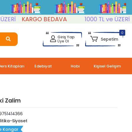
Rİ
KARGO BEDAVA
1000 TL ve ÜZERİ
KA
0
Giriş Yap
Sepetim
Üye Ol
Ders Kitapları
Edebiyat
Hobi
Kişisel Gelişim
ki Zalim
9751414366
litika-Siyaset
e Kongar