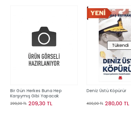
Tükendi
Bir Gün Herkes Buna Hep
Deniz Üstü Köpürür
Karşıymış Gibi Yapacak
209,30 TL
280,00 TL
299,00 TL
400,00 TL
Sepete Ekle
Stokta Y