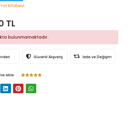
mzi Kitabevi
0 TL
okta bulunmamaktadır.
önderi
Güvenli Alışveriş
İade ve Değişim
me ekle