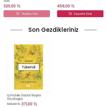
Gibi
320,00 TL
459,00 TL
Stokta Yok
Sepete Ekle
Son Gezdikleriniz
Tükendi
İçimdeki Sazlar Başka
Söz Başka
371,00 TL
530,00 TL