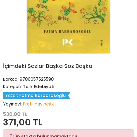
İçimdeki Sazlar Başka Söz Başka
Barkod:
9786057525598
Kategori:
Türk Edebiyatı
Yazar:
Fatma Barbarosoğlu
Yayınevi:
Profil Yayıncılık
530,00 TL
371,00 TL
Ürün stokta bulunmamaktadır.