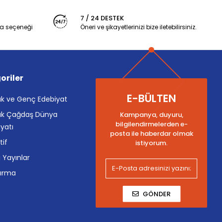
7 / 24 DESTEK
a seçeneği
Öneri ve şikayetlerinizi bize iletebilirsiniz.
oriler
E-BÜLTEN
k ve Genç Edebiyat
k Çağdaş Dünya
Kampanya, duyuru,
bilgilendirmelerden e-
yatı
posta ile haberdar olmak
tif
istiyorum.
i Yayınlar
tırma
GÖNDER