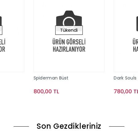
Tükendi
Spiderman Büst
Dark Souls 
800,00 TL
780,00 T
ok
Stokta Yok
Son Gezdikleriniz