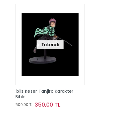
Tükendi
İblis Keser Tanjiro Karakter
Biblo
350,00 TL
500,00 TL
Stokta Yok