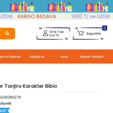
Rİ
KARGO BEDAVA
1000 TL ve ÜZERİ
KA
0
Giriş Yap
Sepetim
Üye Ol
Ders Kitapları
Edebiyat
Hobi
Kişisel Gelişim
er Tanjiro Karakter Biblo
5025080278
diyelik
ktif