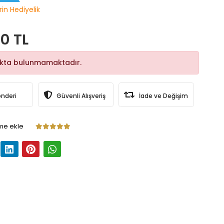
rin Hediyelik
0 TL
okta bulunmamaktadır.
önderi
Güvenli Alışveriş
İade ve Değişim
me ekle