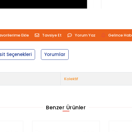
avorilerime Ekle
Tavsiye Et
Yorum Yaz
Gelince Hab
sit Seçenekleri
Yorumlar
Kolektif
Benzer Ürünler