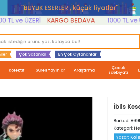
''BÜYÜK ESERLER , küçük fiyatlar''
L ve ÜZERİ
KARGO BEDAVA
1000 TL ve ÜZE
iler
Çok Satanlar
En Çok Oylananlar
Çocuk
Kolektif
Süreli Yayınlar
Araştırma
Edebiyatı
İblis Kes
Barkod:
869
Kategori:
He
Yazar:
Kole