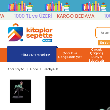
1000 TL ve ÜZERİ
KARGO BEDAVA
1000 T
En Yen
Çocuk
Çocuk ve
Çağdaş
TÜM KATEGORİLER
Genç Edebiyat
Dünya
Edebiyatı
Ana Sayfa
Hobi
Hediyelik