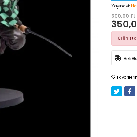
Yayınevi:
Na
500,00 TL
350,0
Ürün st
Hızlı G
Favorileri