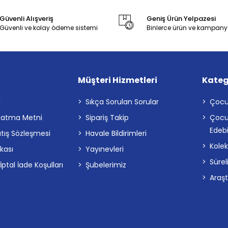
Güvenli Alışveriş
Geniş Ürün Yelpazesi
Güvenli ve kolay ödeme sistemi
Binlerce ürün ve kampany
Müşteri Hizmetleri
Kateg
a
Sıkça Sorulan Sorular
Çocu
latma Metni
Sipariş Takip
Çocu
Edebi
atış Sözleşmesi
Havale Bildirimleri
Kolek
ikası
Yayınevleri
Sürel
tal İade Koşulları
Şubelerimiz
Araş