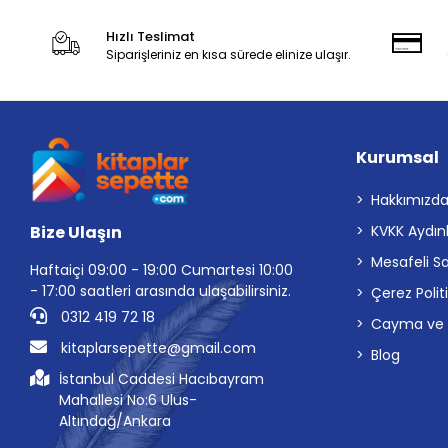
Hızlı Teslimat
Siparişleriniz en kısa sürede elinize ulaşır.
Kurumsal
Hakkımızd
Bize Ulaşın
KVKK Aydın
Mesafeli S
Haftaiçi 09:00 - 19:00 Cumartesi 10:00
- 17:00 saatleri arasında ulaşabilirsiniz.
Çerez Polit
0312 419 72 18
Cayma ve İp
kitaplarsepette@gmail.com
Blog
İstanbul Caddesi Hacıbayram
Mahallesi No:6 Ulus-
Altındağ/Ankara