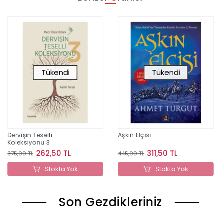
Tükendi
Tükendi
Dervişin Teselli
Aşkın Elçisi
Koleksiyonu 3
262,50 TL
311,50 TL
375,00 TL
445,00 TL
Stokta Yok
Stokta Yok
Son Gezdikleriniz