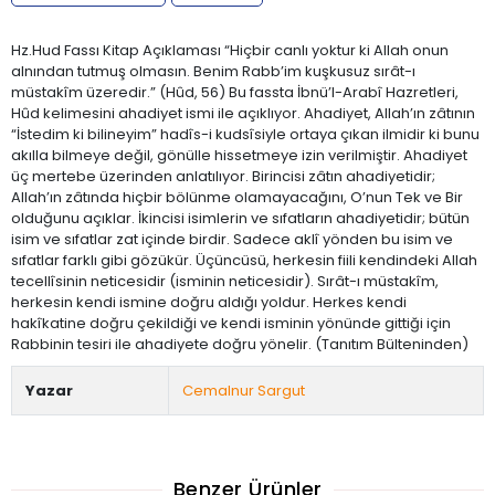
Hz.Hud Fassı Kitap Açıklaması “Hiçbir canlı yoktur ki Allah onun
alnından tutmuş olmasın. Benim Rabb’im kuşkusuz sırât-ı
müstakîm üzeredir.” (Hûd, 56) Bu fassta İbnü’l-Arabî Hazretleri,
Hûd kelimesini ahadiyet ismi ile açıklıyor. Ahadiyet, Allah’ın zâtının
“İstedim ki bilineyim” hadîs-i kudsîsiyle ortaya çıkan ilmidir ki bunu
akılla bilmeye değil, gönülle hissetmeye izin verilmiştir. Ahadiyet
üç mertebe üzerinden anlatılıyor. Birincisi zâtın ahadiyetidir;
Allah’ın zâtında hiçbir bölünme olamayacağını, O’nun Tek ve Bir
olduğunu açıklar. İkincisi isimlerin ve sıfatların ahadiyetidir; bütün
isim ve sıfatlar zat içinde birdir. Sadece aklî yönden bu isim ve
sıfatlar farklı gibi gözükür. Üçüncüsü, herkesin fiili kendindeki Allah
tecellîsinin neticesidir (isminin neticesidir). Sırât-ı müstakîm,
herkesin kendi ismine doğru aldığı yoldur. Herkes kendi
hakîkatine doğru çekildiği ve kendi isminin yönünde gittiği için
Rabbinin tesiri ile ahadiyete doğru yönelir. (Tanıtım Bülteninden)
Yazar
Cemalnur Sargut
Benzer Ürünler