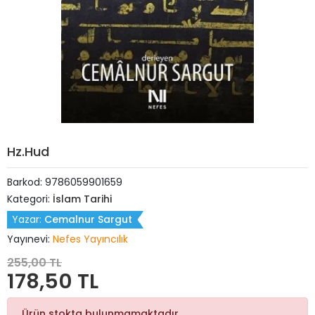
Hz.Hud
Barkod:
9786059901659
Kategori:
İslam Tarihi
Yazar:
Cemalnur Sargut
Yayınevi:
Nefes Yayıncılık
255,00 TL
178,50 TL
Ürün stokta bulunmamaktadır.