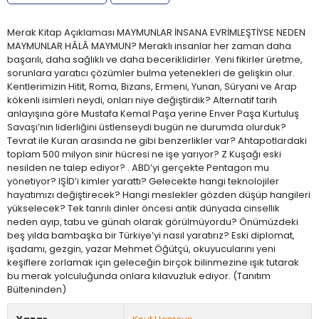
Merak Kitap Açıklaması MAYMUNLAR İNSANA EVRİMLEŞTİYSE NEDEN
MAYMUNLAR HÂLÂ MAYMUN? Meraklı insanlar her zaman daha
başarılı, daha sağlıklı ve daha beceriklidirler. Yeni fikirler üretme,
sorunlara yaratıcı çözümler bulma yetenekleri de gelişkin olur.
Kentlerimizin Hitit, Roma, Bizans, Ermeni, Yunan, Süryani ve Arap
kökenli isimleri neydi, onları niye değiştirdik? Alternatif tarih
anlayışına göre Mustafa Kemal Paşa yerine Enver Paşa Kurtuluş
Savaşı’nın liderliğini üstlenseydi bugün ne durumda olurduk?
Tevrat ile Kuran arasında ne gibi benzerlikler var? Ahtapotlardaki
toplam 500 milyon sinir hücresi ne işe yarıyor? Z Kuşağı eski
nesilden ne talep ediyor? . ABD’yi gerçekte Pentagon mu
yönetiyor? IŞİD’i kimler yarattı? Gelecekte hangi teknolojiler
hayatımızı değiştirecek? Hangi meslekler gözden düşüp hangileri
yükselecek? Tek tanrılı dinler öncesi antik dünyada cinsellik
neden ayıp, tabu ve günah olarak görülmüyordu? Önümüzdeki
beş yılda bambaşka bir Türkiye’yi nasıl yaratırız? Eski diplomat,
işadamı, gezgin, yazar Mehmet Öğütçü, okuyucularını yeni
keşiflere zorlamak için geleceğin birçok bilinmezine ışık tutarak
bu merak yolculuğunda onlara kılavuzluk ediyor. (Tanıtım
Bülteninden)