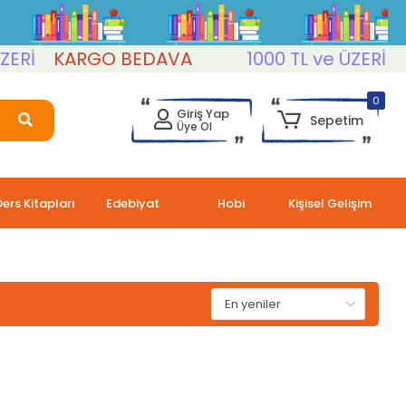
Rİ
KARGO BEDAVA
1000 TL ve ÜZERİ
KA
0
Giriş Yap
Sepetim
Üye Ol
Ders Kitapları
Edebiyat
Hobi
Kişisel Gelişim