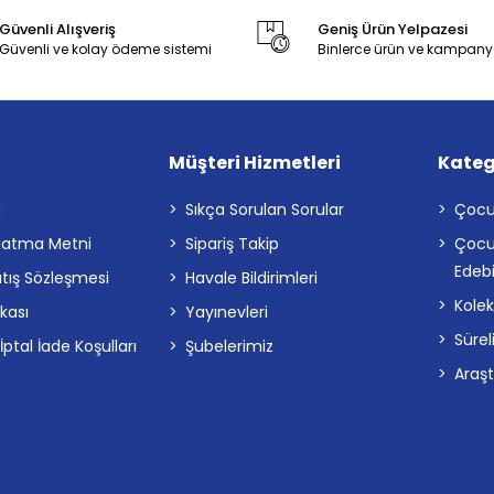
Güvenli Alışveriş
Geniş Ürün Yelpazesi
Güvenli ve kolay ödeme sistemi
Binlerce ürün ve kampany
Müşteri Hizmetleri
Kateg
a
Sıkça Sorulan Sorular
Çocu
latma Metni
Sipariş Takip
Çocu
Edebi
atış Sözleşmesi
Havale Bildirimleri
Kolek
ikası
Yayınevleri
Sürel
tal İade Koşulları
Şubelerimiz
Araş