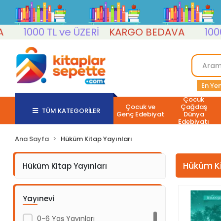
1000 TL ve ÜZERİ
KARGO BEDAVA
1000 T
En Yen
Çocuk
Çocuk ve
Çağdaş
TÜM KATEGORİLER
Genç Edebiyat
Dünya
Edebiyatı
Ana Sayfa
Hüküm Kitap Yayınları
Hüküm Ki
Hüküm Kitap Yayınları
Yayınevi
0-6 Yaş Yayınları