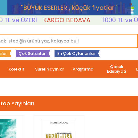
''BÜYÜK ESERLER , küçük fiyatlar''
L ve ÜZERİ
KARGO BEDAVA
1000 TL ve ÜZE
iler
Çok Satanlar
En Çok Oylananlar
Çocuk
Kolektif
Süreli Yayınlar
Araştırma
Edebiyatı
tap Yayınları