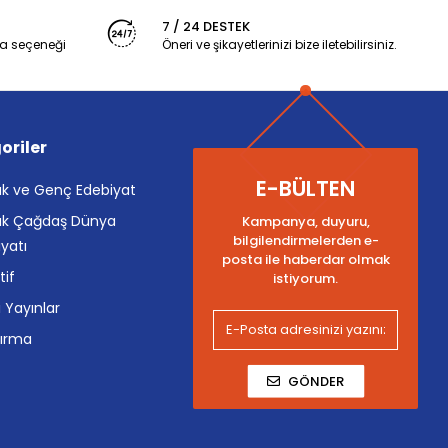
7 / 24 DESTEK
a seçeneği
Öneri ve şikayetlerinizi bize iletebilirsiniz.
oriler
E-BÜLTEN
k ve Genç Edebiyat
k Çağdaş Dünya
Kampanya, duyuru,
bilgilendirmelerden e-
yatı
posta ile haberdar olmak
tif
istiyorum.
i Yayınlar
tırma
GÖNDER