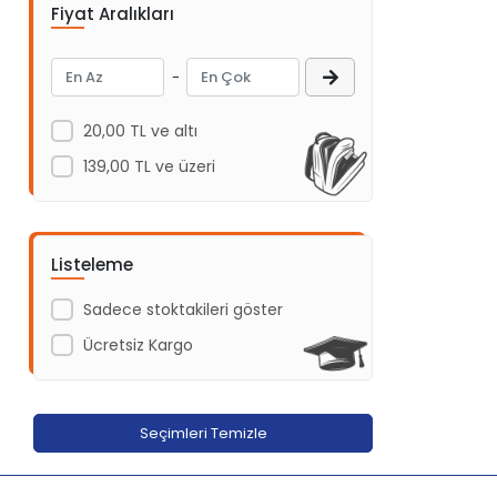
Fiyat Aralıkları
Adeda Yayınları
Aden Yayıncılık
-
Aganta Yayınları
20,00 TL ve altı
Agapi Yayınları
139,00 TL ve üzeri
Aihao
Aile Yayınları
Akabe ahediyelik
Listeleme
AKABE HEDİYELİK
Sadece stoktakileri göster
Akademi Çocuk
Ücretsiz Kargo
Akademi Çocuk - Funny Mat
Akademi Denizi Yayınları
Akaşa Yayınları
Seçimleri Temizle
Akçağ Yayınları
Akil Yayınevi