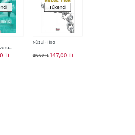
ndi
Tükendi
d
Nüzul-i İsa
vera
20 TL
147,00 TL
210,00 TL
kta Yok
Stokta Yok