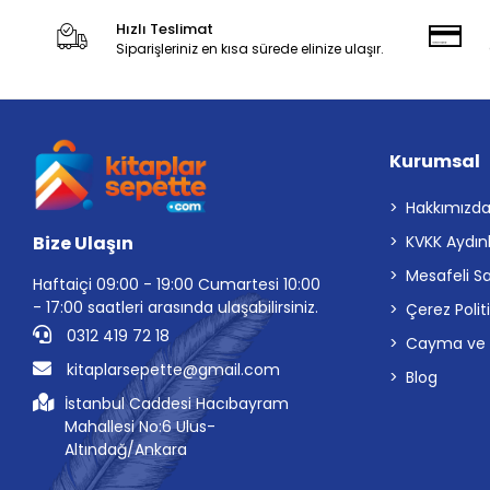
Akıl Çelen Kitaplar
Hızlı Teslimat
Siparişleriniz en kısa sürede elinize ulaşır.
Akılçelen kitapları
Aktif Öğrenme Yayınları
Alabanda Yayınları
Kurumsal
Alem Yayınları
Alfa Yayınları
Hakkımızd
Algola Medya Yayınları
Bize Ulaşın
KVKK Aydın
Alter Yayıncılık
Mesafeli S
Haftaiçi 09:00 - 19:00 Cumartesi 10:00
- 17:00 saatleri arasında ulaşabilirsiniz.
Altın Çocuk
Çerez Polit
0312 419 72 18
Cayma ve İp
Altın Karma Komisyon
kitaplarsepette@gmail.com
Blog
Altın Karma Yayınları
İstanbul Caddesi Hacıbayram
Altın Kitaplar
Mahallesi No:6 Ulus-
Altın Kitaplar - Bayilik
Altındağ/Ankara
Altın Kitaplar - Boyama ve Çocuk