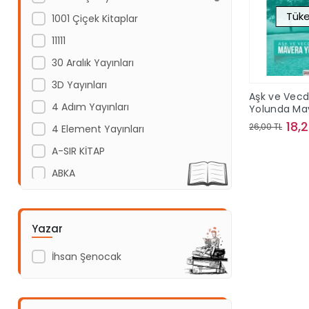
Tüke
1001 Çiçek Kitaplar
11111
30 Aralık Yayınları
3D Yayınları
Aşk ve Vec
4 Adım Yayınları
Yolunda Ma
Yürüyüşü
18,
26,00 TL
4 Element Yayınları
A-SIR KİTAP
Sto
ABKA
Abm Yayınevi
Acayip Kitaplar
Yazar
Acil Yayınları
İhsan Şenocak
Açı Yayınları
ADAKÜLTÜR
Adam Yayınları