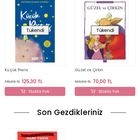
Tükendi
Tükendi
Küçük Prens
Güzel ve Çirkin
125,30 TL
70,00 TL
179,00 TL
100,00 TL
Stokta Yok
Stokta Yok
Son Gezdikleriniz