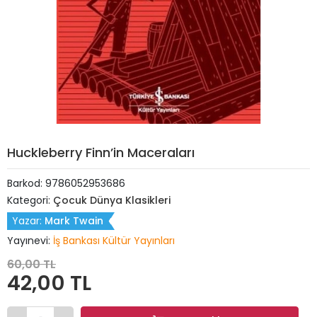
Huckleberry Finn’in Maceraları
Barkod:
9786052953686
Kategori:
Çocuk Dünya Klasikleri
Yazar:
Mark Twain
Yayınevi:
İş Bankası Kültür Yayınları
60,00 TL
42,00 TL