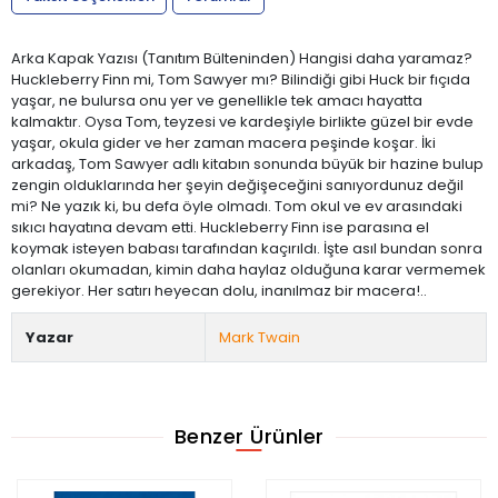
Arka Kapak Yazısı (Tanıtım Bülteninden) Hangisi daha yaramaz?
Huckleberry Finn mi, Tom Sawyer mı? Bilindiği gibi Huck bir fıçıda
yaşar, ne bulursa onu yer ve genellikle tek amacı hayatta
kalmaktır. Oysa Tom, teyzesi ve kardeşiyle birlikte güzel bir evde
yaşar, okula gider ve her zaman macera peşinde koşar. İki
arkadaş, Tom Sawyer adlı kitabın sonunda büyük bir hazine bulup
zengin olduklarında her şeyin değişeceğini sanıyordunuz değil
mi? Ne yazık ki, bu defa öyle olmadı. Tom okul ve ev arasındaki
sıkıcı hayatına devam etti. Huckleberry Finn ise parasına el
koymak isteyen babası tarafından kaçırıldı. İşte asıl bundan sonra
olanları okumadan, kimin daha haylaz olduğuna karar vermemek
gerekiyor. Her satırı heyecan dolu, inanılmaz bir macera!..
Yazar
Mark Twain
Benzer Ürünler