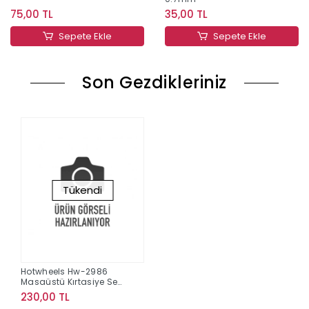
75,00 TL
35,00 TL
Sepete Ekle
Sepete Ekle
Son Gezdikleriniz
Tükendi
Hotwheels Hw-2986
Masaüstü Kırtasiye Seti
12/96
230,00 TL