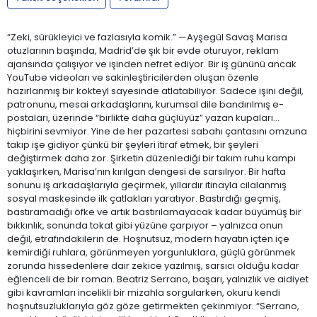
“Zeki, sürükleyici ve fazlasıyla komik.” —Ayşegül Savaş Marisa
otuzlarının başında, Madrid’de şık bir evde oturuyor, reklam
ajansında çalışıyor ve işinden nefret ediyor. Bir iş gününü ancak
YouTube videoları ve sakinleştiricilerden oluşan özenle
hazırlanmış bir kokteyl sayesinde atlatabiliyor. Sadece işini değil,
patronunu, mesai arkadaşlarını, kurumsal dile bandırılmış e-
postaları, üzerinde “birlikte daha güçlüyüz” yazan kupaları...
hiçbirini sevmiyor. Yine de her pazartesi sabahı çantasını omzuna
takıp işe gidiyor çünkü bir şeyleri itiraf etmek, bir şeyleri
değiştirmek daha zor. Şirketin düzenlediği bir takım ruhu kampı
yaklaşırken, Marisa’nın kırılgan dengesi de sarsılıyor. Bir hafta
sonunu iş arkadaşlarıyla geçirmek, yıllardır itinayla cilalanmış
sosyal maskesinde ilk çatlakları yaratıyor. Bastırdığı geçmiş,
bastıramadığı öfke ve artık bastırılamayacak kadar büyümüş bir
bıkkınlık, sonunda tokat gibi yüzüne çarpıyor – yalnızca onun
değil, etrafındakilerin de. Hoşnutsuz, modern hayatın içten içe
kemirdiği ruhlara, görünmeyen yorgunluklara, güçlü görünmek
zorunda hissedenlere dair zekice yazılmış, sarsıcı olduğu kadar
eğlenceli de bir roman. Beatriz Serrano, başarı, yalnızlık ve aidiyet
gibi kavramları incelikli bir mizahla sorgularken, okuru kendi
hoşnutsuzluklarıyla göz göze getirmekten çekinmiyor. “Serrano,