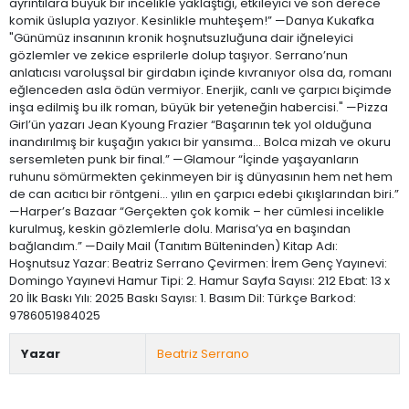
ayrıntılara büyük bir incelikle yaklaştığı, etkileyici ve son derece
komik üslupla yazıyor. Kesinlikle muhteşem!” —Danya Kukafka
"Günümüz insanının kronik hoşnutsuzluğuna dair iğneleyici
gözlemler ve zekice esprilerle dolup taşıyor. Serrano’nun
anlatıcısı varoluşsal bir girdabın içinde kıvranıyor olsa da, romanı
eğlenceden asla ödün vermiyor. Enerjik, canlı ve çarpıcı biçimde
inşa edilmiş bu ilk roman, büyük bir yeteneğin habercisi." —Pizza
Girl’ün yazarı Jean Kyoung Frazier “Başarının tek yol olduğuna
inandırılmış bir kuşağın yakıcı bir yansıma... Bolca mizah ve okuru
sersemleten punk bir final.” —Glamour “İçinde yaşayanların
ruhunu sömürmekten çekinmeyen bir iş dünyasının hem net hem
de can acıtıcı bir röntgeni... yılın en çarpıcı edebi çıkışlarından biri.”
—Harper’s Bazaar “Gerçekten çok komik – her cümlesi incelikle
kurulmuş, keskin gözlemlerle dolu. Marisa’ya en başından
bağlandım.” —Daily Mail (Tanıtım Bülteninden) Kitap Adı:
Hoşnutsuz Yazar: Beatriz Serrano Çevirmen: İrem Genç Yayınevi:
Domingo Yayınevi Hamur Tipi: 2. Hamur Sayfa Sayısı: 212 Ebat: 13 x
20 İlk Baskı Yılı: 2025 Baskı Sayısı: 1. Basım Dil: Türkçe Barkod:
9786051984025
Yazar
Beatriz Serrano