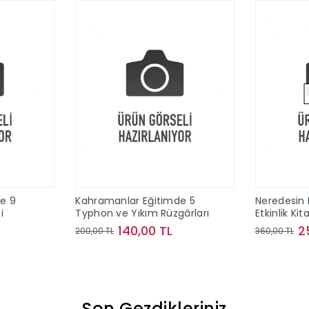
e 9
Kahramanlar Eğitimde 5
Neredesin 
i
Typhon ve Yıkım Rüzgârları
Etkinlik Ki
140,00 TL
2
200,00 TL
360,00 TL
le
Sepete Ekle
Son Gezdikleriniz