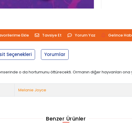
avorilerime Ekle
Tavsiye Et
Yorum Yaz
Gelince Hab
sit Seçenekleri
Yorumlar
 konserinde o da hortumunu öttürecekti. Ormanın diğer hayvanları on
Melanie Joyce
Benzer Ürünler