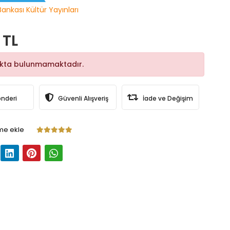
Bankası Kültür Yayınları
 TL
okta bulunmamaktadır.
önderi
Güvenli Alışveriş
İade ve Değişim
me ekle