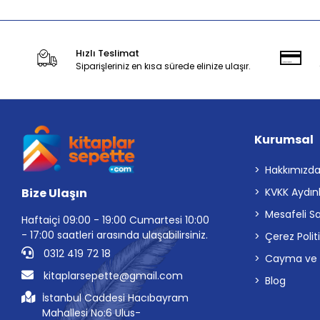
Hızlı Teslimat
Siparişleriniz en kısa sürede elinize ulaşır.
Kurumsal
Hakkımızd
Bize Ulaşın
KVKK Aydın
Mesafeli S
Haftaiçi 09:00 - 19:00 Cumartesi 10:00
- 17:00 saatleri arasında ulaşabilirsiniz.
Çerez Polit
0312 419 72 18
Cayma ve İp
kitaplarsepette@gmail.com
Blog
İstanbul Caddesi Hacıbayram
Mahallesi No:6 Ulus-