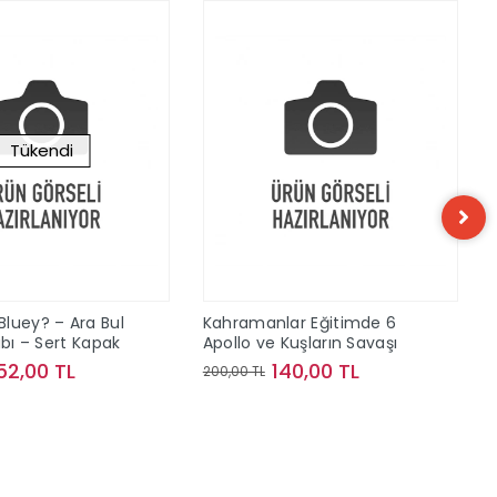
Tükendi
Bluey? – Ara Bul
Kahramanlar Eğitimde 6
tabı – Sert Kapak
Apollo ve Kuşların Savaşı
52,00 TL
140,00 TL
200,00 TL
Stokta Yok
Sepete Ekle