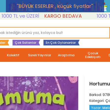
''BÜYÜK ESERLER , küçük fiyatlar''
 TL ve ÜZERİ
KARGO BEDAVA
1000 TL ve 
iler
Çok Satanlar
En Çok Oylananlar
Çocuk
Kolektif
Süreli Yayınlar
Araştırma
Edebiyatı
Hortumu
Barkod:
978
Kategori:
Ço
Yazar:
Mel