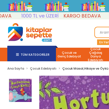
1000 TL ve ÜZERİ
KARGO BEDAVA
1000
En Yen
Çocuk
Çocuk ve
Çağdaş
TÜM KATEGORİLER
Genç Edebiyat
Dünya
Edebiyatı
Ana Sayfa
Çocuk Edebiyatı
Çocuk Masal,Hikaye ve Öykü