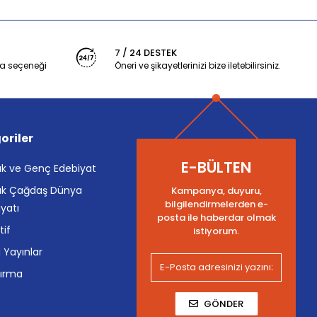
7 / 24 DESTEK
a seçeneği
Öneri ve şikayetlerinizi bize iletebilirsiniz.
oriler
E-BÜLTEN
k ve Genç Edebiyat
k Çağdaş Dünya
Kampanya, duyuru,
bilgilendirmelerden e-
yatı
posta ile haberdar olmak
tif
istiyorum.
i Yayınlar
tırma
GÖNDER