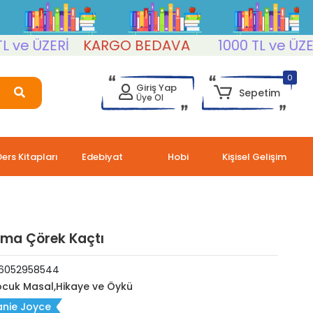
ÜZERİ
KARGO BEDAVA
1000 TL ve ÜZERİ
K
0
Giriş Yap
Sepetim
Üye Ol
Ders Kitapları
Edebiyat
Hobi
Kişisel Gelişim
ma Çörek Kaçtı
6052958544
cuk Masal,Hikaye ve Öykü
anie Joyce