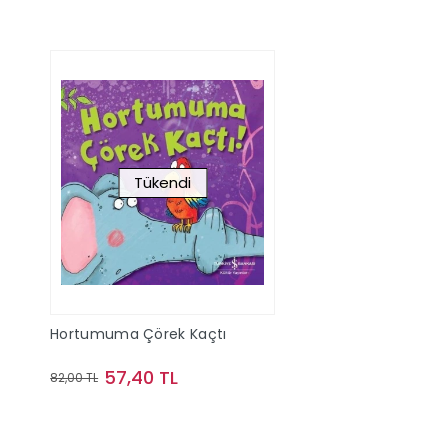
Tükendi
Hortumuma Çörek Kaçtı
57,40 TL
82,00 TL
Stokta Yok