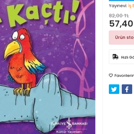
Yayınevi:
İş 
82,00 TL
57,40
Ürün st
Hızlı G
Favorileri