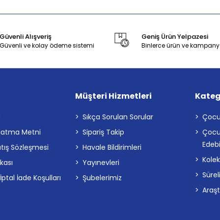
Güvenli Alışveriş
Geniş Ürün Yelpazesi
Güvenli ve kolay ödeme sistemi
Binlerce ürün ve kampany
Müşteri Hizmetleri
Kateg
a
Sıkça Sorulan Sorular
Çocu
latma Metni
Sipariş Takip
Çocu
Edebi
atış Sözleşmesi
Havale Bildirimleri
Kolek
ikası
Yayınevleri
Sürel
tal İade Koşulları
Şubelerimiz
Araş