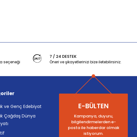
7 / 24 DESTEK
a seçeneği
Öneri ve şikayetlerinizi bize iletebilirsiniz.
oriler
E-BÜLTEN
k ve Genç Edebiyat
k Çağdaş Dünya
Kampanya, duyuru,
bilgilendirmelerden e-
yatı
posta ile haberdar olmak
tif
istiyorum.