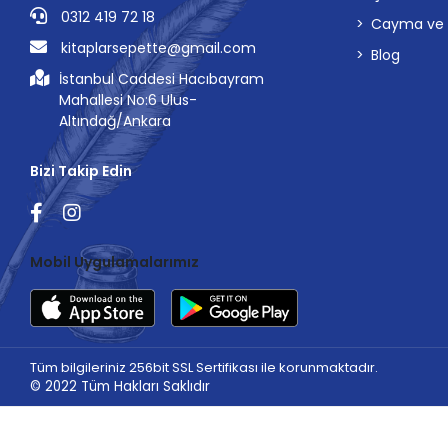
0312 419 72 18
Cayma ve İp
Altın Karma Yayınları
kitaplarsepette@gmail.com
Blog
Altın Kitaplar
İstanbul Caddesi Hacıbayram
Altın Kitaplar - Bayilik
Mahallesi No:6 Ulus-
Altın Kitaplar - Boyama ve Çocuk
Altındağ/Ankara
Kitapları
Altın Kitaplar - Çocuk Kitapları
Bizi Takip Edin
Altın Kitaplar - Özel Yayınlar
Altın Kitaplar - Sözlükler
Altınordu Yayınları
Mobil Uygulamalarımız
Anatolian Puzzle
Angora Kitapları
Anı Yayıncılık
Tüm bilgileriniz 256bit SSL Sertifikası ile korunmaktadır.
Ankara Yayınevi
© 2022
Tüm Hakları Saklıdır
Anonim Yayıncılık
Antrenmanlarla Matematik