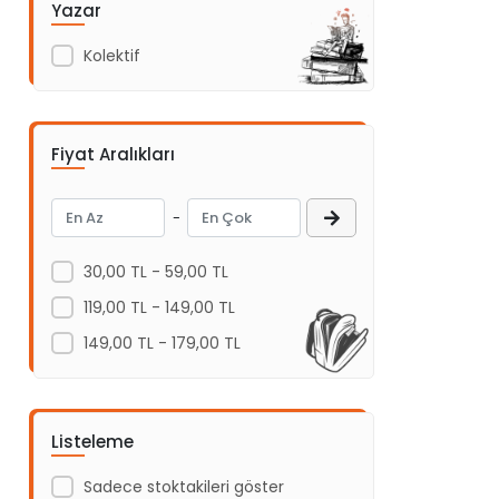
Yazar
Acil Yayınları
Kolektif
Açı Yayınları
ADAKÜLTÜR
Adam Yayınları
Fiyat Aralıkları
Adeda Yayınları
Aden Yayıncılık
-
Aganta Yayınları
30,00 TL - 59,00 TL
Agapi Yayınları
119,00 TL - 149,00 TL
Aihao
149,00 TL - 179,00 TL
Aile Yayınları
Akabe ahediyelik
AKABE HEDİYELİK
Listeleme
Akademi Çocuk
Sadece stoktakileri göster
Akademi Çocuk - Funny Mat