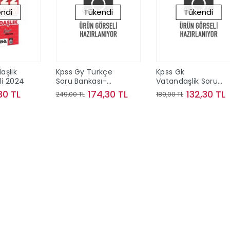
ndi
Tükendi
Tükendi
aşlik
Kpss Gy Türkçe
Kpss Gk
i 2024
Soru Bankası-
Vatandaşlik Soru
2024
Bankası- 2024
30 TL
174,30 TL
132,30 TL
249,00 TL
189,00 TL
kta Yok
Stokta Yok
Stokta Yok