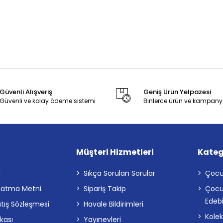
Güvenli Alışveriş
Geniş Ürün Yelpazesi
Güvenli ve kolay ödeme sistemi
Binlerce ürün ve kampany
Müşteri Hizmetleri
Kateg
a
Sıkça Sorulan Sorular
Çocu
latma Metni
Sipariş Takip
Çocu
Edebi
atış Sözleşmesi
Havale Bildirimleri
Kolek
ikası
Yayınevleri