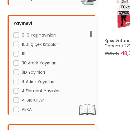
Tüke
Yayınevi
0-6 Yaş Yayınları
Kpss Vatand
1001 Çiçek Kitaplar
Deneme 22'l
48,
11111
69,00 TL
30 Aralık Yayınları
Sto
3D Yayınları
4 Adım Yayınları
4 Element Yayınları
A-SIR KİTAP
ABKA
Abm Yayınevi
Acayip Kitaplar