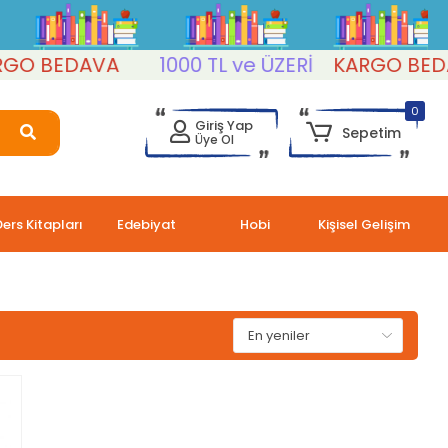
 BEDAVA
1000 TL ve ÜZERİ
KARGO BEDAV
0
Giriş Yap
Sepetim
Üye Ol
Ders Kitapları
Edebiyat
Hobi
Kişisel Gelişim