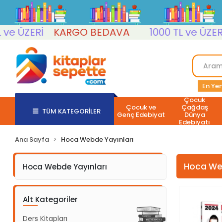
 ÜZERİ
KARGO BEDAVA
1000 TL ve ÜZERİ
En Yen
Çocuk
Çocuk ve
Çağdaş
TÜM KATEGORİLER
Genç Edebiyat
Dünya
Edebiyatı
Ana Sayfa
Hoca Webde Yayınları
Hoca Web
Hoca Webde Yayınları
Alt Kategoriler
Ders Kitapları