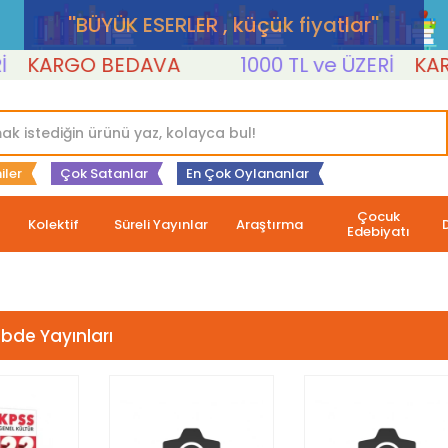
''BÜYÜK ESERLER , küçük fiyatlar''
KARGO BEDAVA
1000 TL ve ÜZERİ
KARGO
iler
Çok Satanlar
En Çok Oylananlar
Çocuk
Kolektif
Süreli Yayınlar
Araştırma
Edebiyatı
de Yayınları