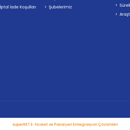
Sürel
tal İade Koşulları
Şubelerimiz
Araş
superKET E-ticaret ve Pazaryeri Entegrasyon Çözümleri