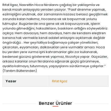
Rıfat Ilgaz, Nasrettin Hoca fıkralarını çağdaş bir yaklaşımla ve
kendi mizah anlayışıyla yeniden yazıyor. “Pasif direnme yapmak,
ezilmişliğini unutmak, dar zamanlarını kazasız belasız geçiştirmek
zorunda kalan halkımız, Hocasına sık sık başvurmak yolunu
tutmuştur. Bugünlerde ona gene sık sık başvuruyorsak, işlerin
yolunda gitmediğini, haksızlıkların, baskıların arttığını söyleyebiliriz
açıkça. Hem davacıya, hem davalıya, hem de kendisini eleştiren
karısına hak vermekle kendi adalet anlayışını açıklamak değildir
öngördüğü… Her şeyi tatlıya bağlamaya çalışan yöneticileri,
çıkarcıları, eyyamcıları, dalkavukları yere vurmaktır amacı. Hoca
bu yerden yere vurma işini kahramanlar gibi zor kullanarak,
bedensel gücünü göstererek yapmaz, filozofça yapar. Güçsüzler,
arkasız kalanlar onun fıkralarına sığınarak güçlü görünmeye,
ayakta kalmaya, tutunmaya, yaşayışlarını sürdürmeye çalışırlar.”
(Tanıtım Bülteninden)
Yazar
Rıfat Ilgaz
Benzer Ürünler