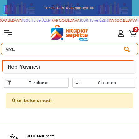
''BÜYÜK ESERLER , küçük fiyatlar''
GO BEDAVA
1000 TL ve ÜZERİ
KARGO BEDAVA
1000 TL ve ÜZERİ
KARGO BEDAVA
1
0
Hobi Yayınevi
Filtreleme
Sıralama
Ürün bulunamadı.
Hızlı Teslimat