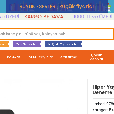
''BÜYÜK ESERLER , küçük fiyatlar''
ZERİ
KARGO BEDAVA
1000 TL ve ÜZERİ
K
iler
Çok Satanlar
En Çok Oylananlar
Çocuk
Kolektif
Süreli Yayınlar
Araştırma
Edebiyatı
Hiper Yay
Deneme F
Barkod:
978
Kategori:
5.S