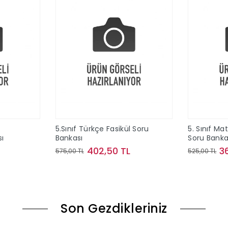
5.Sınıf Türkçe Fasikül Soru
5. Sınıf Ma
sı
Bankası
Soru Banka
402,50 TL
3
575,00 TL
525,00 TL
le
Sepete Ekle
Son Gezdikleriniz