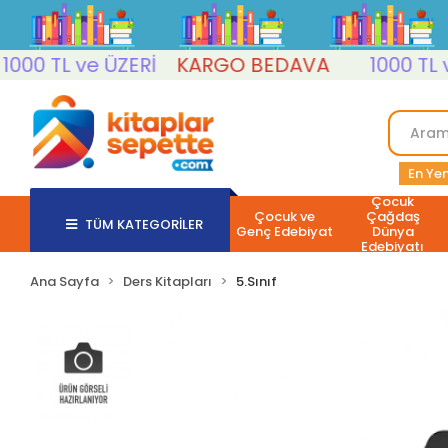
0 TL ve ÜZERİ
KARGO BEDAVA
1000 TL ve Ü
En Yen
Çocuk
Çocuk ve
Çağdaş
TÜM KATEGORİLER
Genç Edebiyat
Dünya
Edebiyatı
Ana Sayfa
Ders Kitapları
5.Sınıf