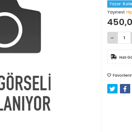
Yazar:
Kole
Yayınevi:
Hi
450,0
Hızlı G
Favorileri