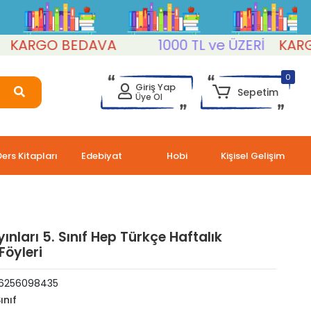
ARGO BEDAVA
1000 TL ve ÜZERİ
KARGO 
0
Giriş Yap
Sepetim
Üye Ol
Ders Kitapları
Edebiyat
Hobi
Kişisel Gelişim
ınları 5. Sınıf Hep Türkçe Haftalık
öyleri
6256098435
ınıf