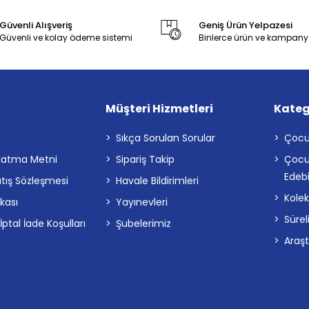
Güvenli Alışveriş
Geniş Ürün Yelpazesi
Güvenli ve kolay ödeme sistemi
Binlerce ürün ve kampany
Müşteri Hizmetleri
Kateg
a
Sıkça Sorulan Sorular
Çocu
latma Metni
Sipariş Takip
Çocu
Edebi
atış Sözleşmesi
Havale Bildirimleri
Kolek
ikası
Yayınevleri
Sürel
tal İade Koşulları
Şubelerimiz
Araş