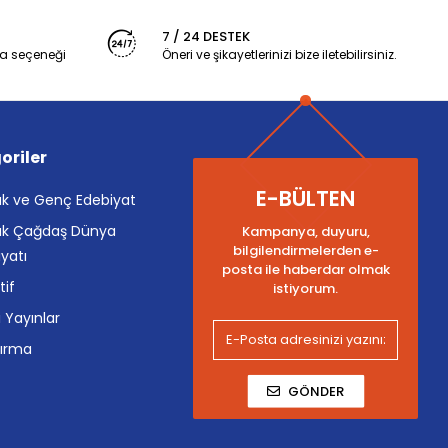
7 / 24 DESTEK
a seçeneği
Öneri ve şikayetlerinizi bize iletebilirsiniz.
oriler
E-BÜLTEN
k ve Genç Edebiyat
k Çağdaş Dünya
Kampanya, duyuru,
bilgilendirmelerden e-
yatı
posta ile haberdar olmak
tif
istiyorum.
i Yayınlar
tırma
GÖNDER