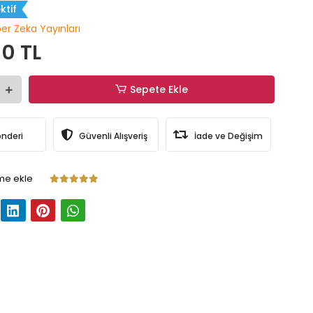
ktif
per Zeka Yayınları
0 TL
Sepete Ekle
önderi
Güvenli Alışveriş
İade ve Değişim
me ekle