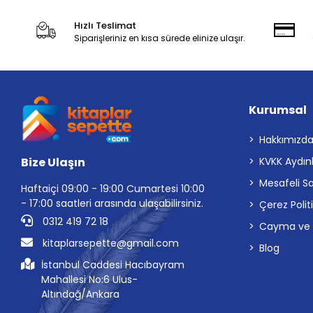
Hızlı Teslimat
Siparişleriniz en kısa sürede elinize ulaşır.
Kurumsal
Hakkımızd
Bize Ulaşın
KVKK Aydın
Mesafeli S
Haftaiçi 09:00 - 19:00 Cumartesi 10:00
- 17:00 saatleri arasında ulaşabilirsiniz.
Çerez Polit
0312 419 72 18
Cayma ve İp
kitaplarsepette@gmail.com
Blog
İstanbul Caddesi Hacıbayram
Mahallesi No:6 Ulus-
Altındağ/Ankara