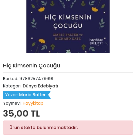
Hiç Kimsenin Çocuğu
Barkod:
9786257479691
Kategori:
Dünya Edebiyatı
Yazar:
Marie Balter
Yayınevi:
Hayykitap
35,00 TL
Ürün stokta bulunmamaktadır.