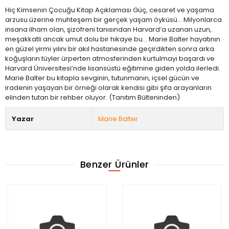
Hiç Kimsenin Çocuğu Kitap Açıklaması Güç, cesaret ve yaşama
arzusu üzerine muhteşem bir gerçek yaşam öyküsü… Milyonlarca
insana ilham olan, şizofreni tanısından Harvard’a uzanan uzun,
meşakkatli ancak umut dolu bir hikaye bu... Marie Balter hayatının
en güzel yirmi yılını bir akıl hastanesinde geçirdikten sonra arka
koğuşların tüyler ürperten atmosferinden kurtulmayı başardı ve
Harvard Üniversitesi’nde lisansüstü eğitimine giden yolda ilerledi.
Marie Balter bu kitapla sevginin, tutunmanın, içsel gücün ve
iradenin yaşayan bir örneği olarak kendisi gibi şifa arayanların
elinden tutan bir rehber oluyor. (Tanıtım Bülteninden)
Yazar
Marie Balter
Benzer Ürünler