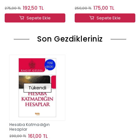
192,50 TL
175,00 TL
275,00 TL
250,00 TL
Sepete Ekle
Sepete Ekle
Son Gezdikleriniz
Tükendi
Hesaba Katmadığın
Hesaplar
161,00 TL
230,00 TL