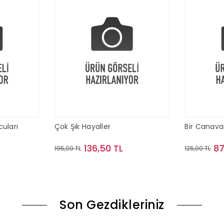
uları
Çok Şık Hayaller
Bir Canav
136,50 TL
87
195,00 TL
125,00 TL
le
Sepete Ekle
Son Gezdikleriniz