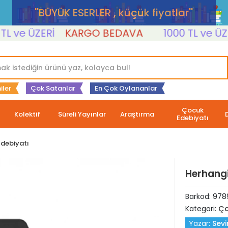
''BÜYÜK ESERLER , küçük fiyatlar''
ve ÜZERİ
KARGO BEDAVA
1000 TL ve ÜZERİ
iler
Çok Satanlar
En Çok Oylananlar
Çocuk
Kolektif
Süreli Yayınlar
Araştırma
Edebiyatı
debiyatı
Herhangi
Barkod:
978
Kategori:
Ço
Yazar:
Sev