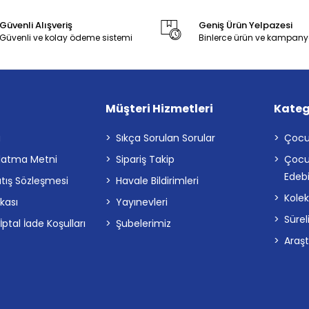
Güvenli Alışveriş
Geniş Ürün Yelpazesi
Güvenli ve kolay ödeme sistemi
Binlerce ürün ve kampany
Müşteri Hizmetleri
Kateg
a
Sıkça Sorulan Sorular
Çocu
latma Metni
Sipariş Takip
Çocu
Edebi
atış Sözleşmesi
Havale Bildirimleri
Kolek
ikası
Yayınevleri
Sürel
tal İade Koşulları
Şubelerimiz
Araş