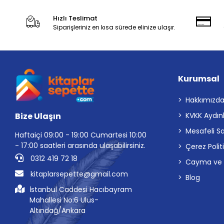
Hızlı Teslimat
Siparişleriniz en kısa sürede elinize ulaşır.
Kurumsal
Hakkımızd
Bize Ulaşın
KVKK Aydın
Mesafeli S
Haftaiçi 09:00 - 19:00 Cumartesi 10:00
- 17:00 saatleri arasında ulaşabilirsiniz.
Çerez Polit
0312 419 72 18
Cayma ve İp
kitaplarsepette@gmail.com
Blog
İstanbul Caddesi Hacıbayram
Mahallesi No:6 Ulus-
Altındağ/Ankara