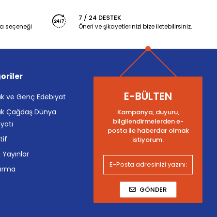
7 / 24 DESTEK
a seçeneği
Öneri ve şikayetlerinizi bize iletebilirsiniz.
oriler
E-BÜLTEN
k ve Genç Edebiyat
k Çağdaş Dünya
Kampanya, duyuru,
bilgilendirmelerden e-
yatı
posta ile haberdar olmak
tif
istiyorum.
i Yayınlar
tırma
GÖNDER