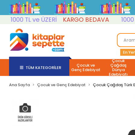
1000 TL ve ÜZERİ
KARGO BEDAVA
1000 TL 
En Yen
Çocuk
Çocuk ve
Çağdaş
TÜM KATEGORİLER
Genç Edebiyat
Dünya
Edebiyatı
Ana Sayfa
Çocuk ve Genç Edebiyat
Çocuk Çağdaş Türk E