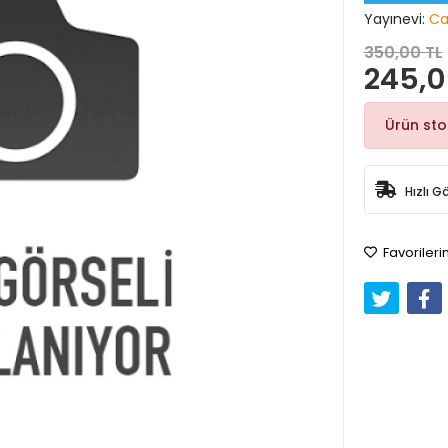
Yayınevi:
Ca
350,00 TL
245,0
Ürün st
Hızlı G
Favorileri