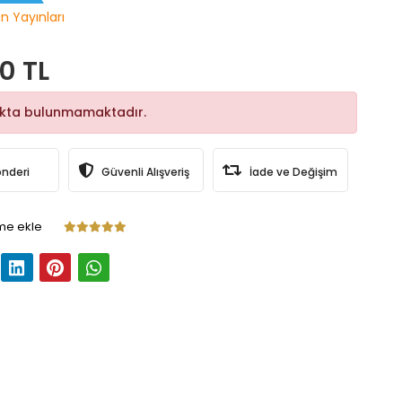
n Yayınları
0 TL
okta bulunmamaktadır.
önderi
Güvenli Alışveriş
İade ve Değişim
me ekle