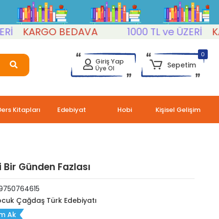
KARGO BEDAVA
1000 TL ve ÜZERİ
KARG
0
Giriş Yap
Sepetim
Üye Ol
Ders Kitapları
Edebiyat
Hobi
Kişisel Gelişim
 Bir Günden Fazlası
9750764615
cuk Çağdaş Türk Edebiyatı
im Ak