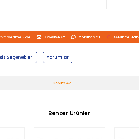
avorilerime Ekle
Tavsiye Et
Yorum Yaz
Gelince Hab
sit Seçenekleri
Yorumlar
Sevim Ak
Benzer Ürünler