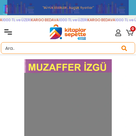
''BÜYÜK ESERLER , küçük fiyatlar''
A
1000 TL ve ÜZERİ
KARGO BEDAVA
1000 TL ve ÜZERİ
KARGO BEDAVA
1000 TL ve Ü
0