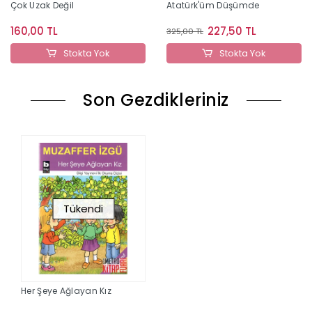
Çok Uzak Değil
Atatürk'üm Düşümde
160,00 TL
227,50 TL
325,00 TL
Stokta Yok
Stokta Yok
Son Gezdikleriniz
Tükendi
Her Şeye Ağlayan Kız