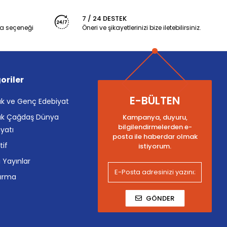
7 / 24 DESTEK
a seçeneği
Öneri ve şikayetlerinizi bize iletebilirsiniz.
oriler
E-BÜLTEN
k ve Genç Edebiyat
k Çağdaş Dünya
Kampanya, duyuru,
bilgilendirmelerden e-
yatı
posta ile haberdar olmak
tif
istiyorum.
i Yayınlar
tırma
GÖNDER