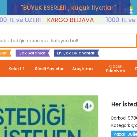
''BÜYÜK ESERLER , küçük fiyatlar''
 ve ÜZERİ
KARGO BEDAVA
1000 TL ve ÜZER
iler
Çok Satanlar
En Çok Oylananlar
Çocuk
Kolektif
Süreli Yayınlar
Araştırma
Edebiyatı
Her İsted
Barkod:
978
Kategori:
Ço
Yazar:
Jul