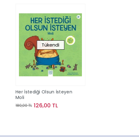
Tükendi
Her İstediği Olsun İsteyen
Moli
126,00 TL
180,00 TL
Stokta Yok