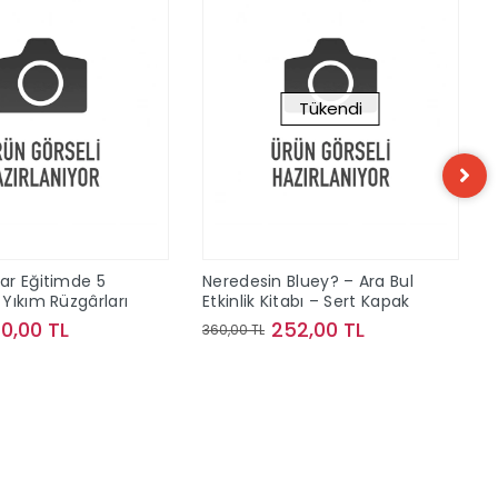
Tükendi
ar Eğitimde 5
Neredesin Bluey? – Ara Bul
Yıkım Rüzgârları
Etkinlik Kitabı – Sert Kapak
40,00 TL
252,00 TL
360,00 TL
Sepete Ekle
Stokta Yok