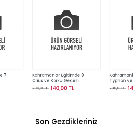
e 7
Kahramanlar Eğitimde 9
Kahramanl
Crius ve Korku Gecesi
Typhon ve 
140,00 TL
1
200,00 TL
200,00 TL
le
Sepete Ekle
Son Gezdikleriniz