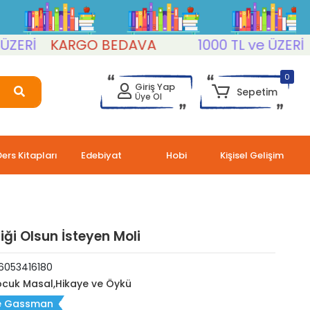
İ
KARGO BEDAVA
1000 TL ve ÜZERİ
KA
0
Giriş Yap
Sepetim
Üye Ol
Ders Kitapları
Edebiyat
Hobi
Kişisel Gelişim
iği Olsun İsteyen Moli
6053416180
cuk Masal,Hikaye ve Öykü
ie Gassman