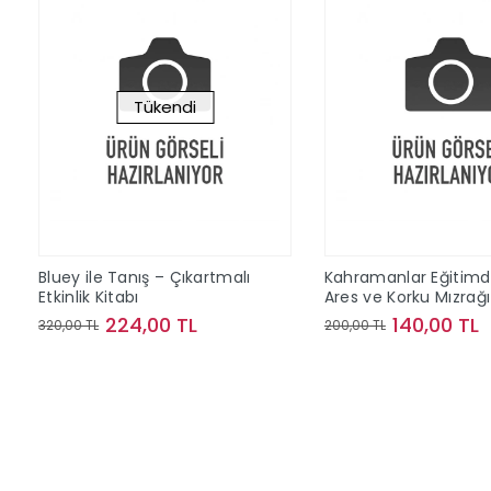
Tükendi
Bluey ile Tanış – Çıkartmalı
Kahramanlar Eğitimd
Etkinlik Kitabı
Ares ve Korku Mızrağı
224,00 TL
140,00 TL
320,00 TL
200,00 TL
Stokta Yok
Sepete Ek