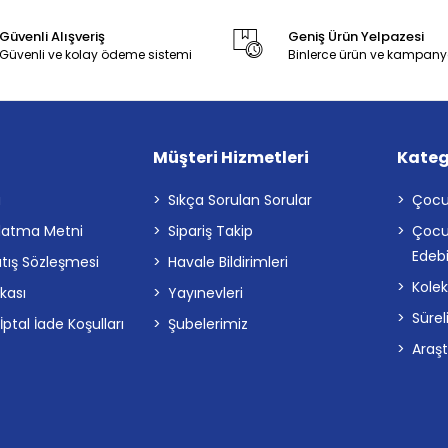
Güvenli Alışveriş
Geniş Ürün Yelpazesi
Güvenli ve kolay ödeme sistemi
Binlerce ürün ve kampany
Müşteri Hizmetleri
Kateg
a
Sıkça Sorulan Sorular
Çocu
latma Metni
Sipariş Takip
Çocu
Edebi
atış Sözleşmesi
Havale Bildirimleri
Kolek
ikası
Yayınevleri
Sürel
tal İade Koşulları
Şubelerimiz
Araş