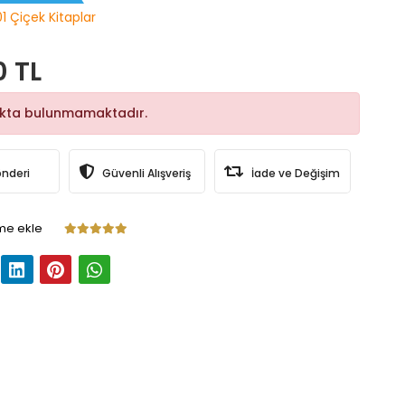
01 Çiçek Kitaplar
0 TL
okta bulunmamaktadır.
önderi
Güvenli Alışveriş
İade ve Değişim
me ekle