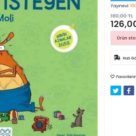
Yayınevi:
10
180,00 TL
126,0
Ürün st
Hızlı G
Favorileri