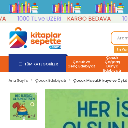
1000 TL ve ÜZERİ
KARGO BEDAVA
1000 TL
En Yen
Çocuk
Çocuk ve
Çağdaş
TÜM KATEGORİLER
Genç Edebiyat
Dünya
Edebiyatı
Ana Sayfa
Çocuk Edebiyatı
Çocuk Masal,Hikaye ve Öykü