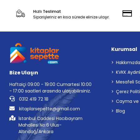
Hızlı Teslimat
Siparişleriniz en kısa sürede elinize ulaşır.
Kurumsal
Hakkımızd
Bize Ulaşın
KVKK Aydın
Mesafeli S
Haftaiçi 09:00 - 19:00 Cumartesi 10:00
- 17:00 saatleri arasında ulaşabilirsiniz.
Çerez Polit
0312 419 72 18
Cayma ve İp
kitaplarsepette@gmail.com
Blog
İstanbul Caddesi Hacıbayram
Mahallesi No:6 Ulus-
Altındağ/Ankara