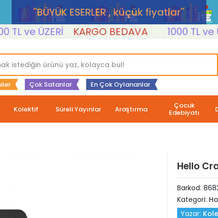
''BÜYÜK ESERLER , küçük fiyatlar''
L ve ÜZERİ
KARGO BEDAVA
1000 TL ve ÜZE
iler
Çok Satanlar
En Çok Oylananlar
Çocuk
Kolektif
Süreli Yayınlar
Araştırma
Edebiyatı
Hello Cr
Barkod:
868
Kategori:
Ho
Yazar:
Kole