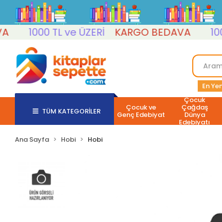
1000 TL ve ÜZERİ
KARGO BEDAVA
1000 T
En Yen
Çocuk
Çocuk ve
Çağdaş
TÜM KATEGORİLER
Genç Edebiyat
Dünya
Edebiyatı
Ana Sayfa
Hobi
Hobi