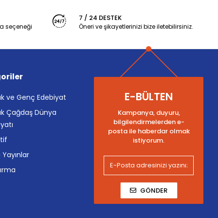
7 / 24 DESTEK
a seçeneği
Öneri ve şikayetlerinizi bize iletebilirsiniz.
oriler
E-BÜLTEN
k ve Genç Edebiyat
k Çağdaş Dünya
Kampanya, duyuru,
bilgilendirmelerden e-
yatı
posta ile haberdar olmak
tif
istiyorum.
i Yayınlar
tırma
GÖNDER