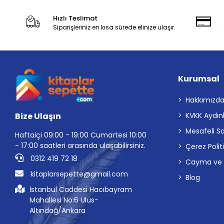
Hızlı Teslimat
Siparişleriniz en kısa sürede elinize ulaşır.
Kurumsal
Hakkımızd
Bize Ulaşın
KVKK Aydın
Mesafeli S
Haftaiçi 09:00 - 19:00 Cumartesi 10:00
- 17:00 saatleri arasında ulaşabilirsiniz.
Çerez Polit
0312 419 72 18
Cayma ve İp
kitaplarsepette@gmail.com
Blog
İstanbul Caddesi Hacıbayram
Mahallesi No:6 Ulus-
Altındağ/Ankara