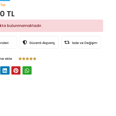
ftie
0 TL
okta bulunmamaktadır.
önderi
Güvenli Alışveriş
İade ve Değişim
me ekle