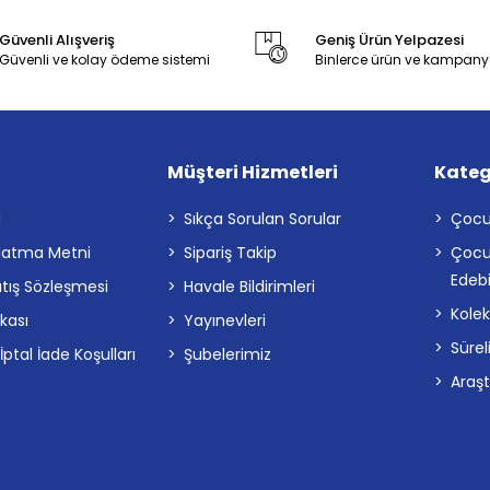
Güvenli Alışveriş
Geniş Ürün Yelpazesi
Güvenli ve kolay ödeme sistemi
Binlerce ürün ve kampany
Müşteri Hizmetleri
Kateg
a
Sıkça Sorulan Sorular
Çocu
latma Metni
Sipariş Takip
Çocu
Edebi
atış Sözleşmesi
Havale Bildirimleri
Kolek
ikası
Yayınevleri
Sürel
tal İade Koşulları
Şubelerimiz
Araş