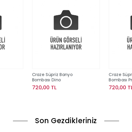
Craze Süpriz Banyo
Craze Süpr
Bombası Dino
Bombası P
720,00 TL
720,00 T
le
Sepete Ekle
Son Gezdikleriniz