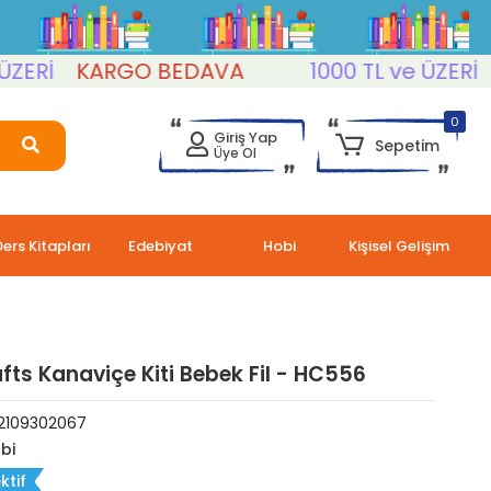
Rİ
KARGO BEDAVA
1000 TL ve ÜZERİ
KA
0
Giriş Yap
Sepetim
Üye Ol
Ders Kitapları
Edebiyat
Hobi
Kişisel Gelişim
afts Kanaviçe Kiti Bebek Fil - HC556
2109302067
bi
ktif