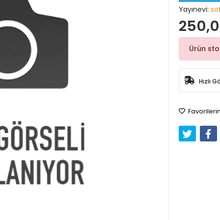
Yayınevi:
so
250,0
Ürün st
Hızlı G
Favorileri