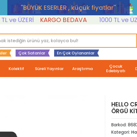
''BÜYÜK ESERLER , küçük fiyatlar''
ve ÜZERİ
KARGO BEDAVA
1000 TL ve ÜZERİ
iler
Çok Satanlar
En Çok Oylananlar
Çocuk
Kolektif
Süreli Yayınlar
Araştırma
Edebiyatı
HELLO C
ÖRGÜ KİT
Barkod:
868
Kategori:
Ho