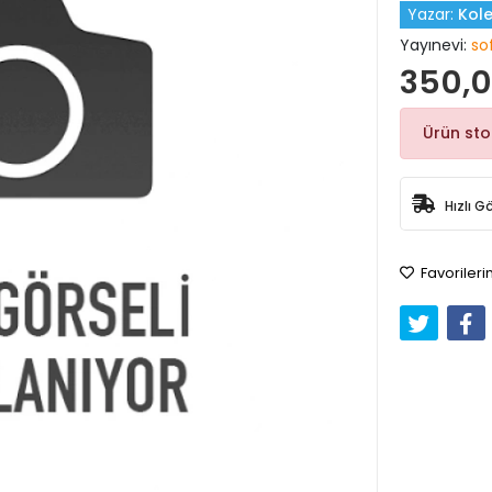
Yazar:
Kole
Yayınevi:
so
350,0
Ürün st
Hızlı G
Favorileri