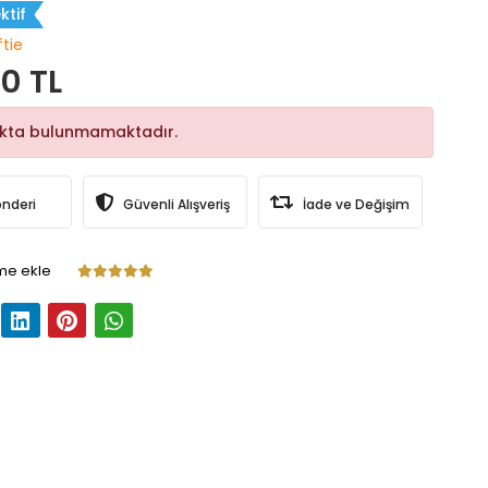
ktif
ftie
0 TL
okta bulunmamaktadır.
önderi
Güvenli Alışveriş
İade ve Değişim
me ekle