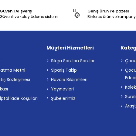
Güvenli Alışveriş
Geniş Ürün Yelpazesi
Güvenli ve kolay ödeme sistemi
Binlerce ürün ve kampany
Müşteri Hizmetleri
Kateg
a
Sıkça Sorulan Sorular
Çocu
latma Metni
Sipariş Takip
Çocu
Edebi
atış Sözleşmesi
Havale Bildirimleri
Kolek
ikası
Yayınevleri
Sürel
tal İade Koşulları
Şubelerimiz
Araş