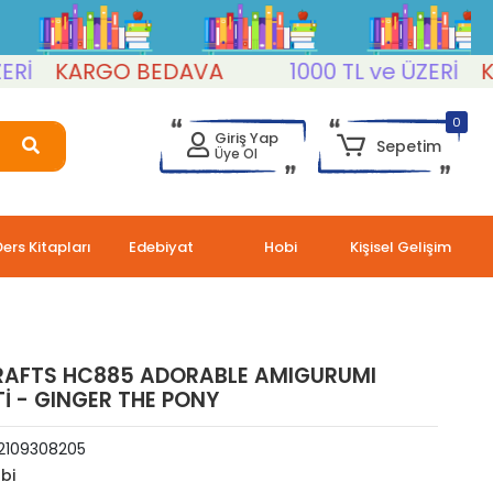
KARGO BEDAVA
1000 TL ve ÜZERİ
KAR
0
Giriş Yap
Sepetim
Üye Ol
Ders Kitapları
Edebiyat
Hobi
Kişisel Gelişim
RAFTS HC885 ADORABLE AMIGURUMI
İ - GINGER THE PONY
2109308205
bi