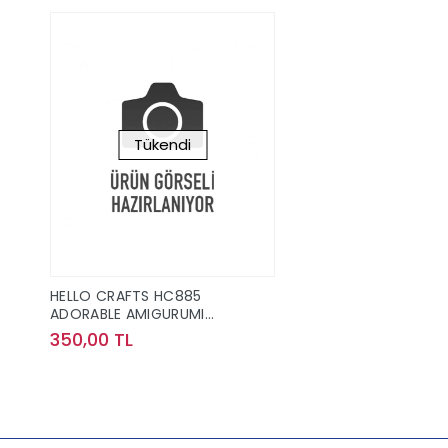
Tükendi
HELLO CRAFTS HC885
ADORABLE AMIGURUMI
ÖRGÜ KİTİ - GINGER THE
350,00 TL
PONY
Stokta Yok