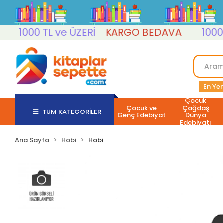
1000 TL ve ÜZERİ
KARGO BEDAVA
1000 TL 
En Yen
Çocuk
Çocuk ve
Çağdaş
TÜM KATEGORİLER
Genç Edebiyat
Dünya
Edebiyatı
Ana Sayfa
Hobi
Hobi