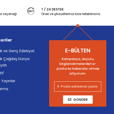
7 / 24 DESTEK
a seçeneği
Öneri ve şikayetlerinizi bize iletebilirsiniz.
oriler
E-BÜLTEN
k ve Genç Edebiyat
k Çağdaş Dünya
Kampanya, duyuru,
bilgilendirmelerden e-
yatı
posta ile haberdar olmak
tif
istiyorum.
i Yayınlar
tırma
GÖNDER