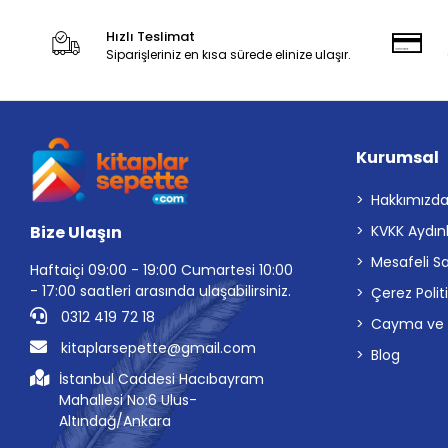
Hızlı Teslimat
Siparişleriniz en kısa sürede elinize ulaşır.
Kurumsal
Hakkımızd
Bize Ulaşın
KVKK Aydın
Mesafeli S
Haftaiçi 09:00 - 19:00 Cumartesi 10:00
- 17:00 saatleri arasında ulaşabilirsiniz.
Çerez Polit
0312 419 72 18
Cayma ve İp
kitaplarsepette@gmail.com
Blog
İstanbul Caddesi Hacıbayram
Mahallesi No:6 Ulus-
Altındağ/Ankara