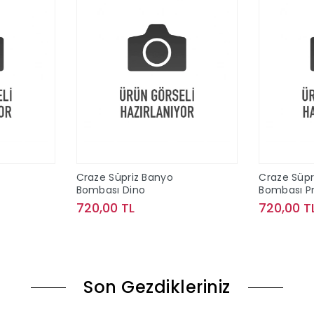
Craze Süpriz Banyo
Craze Süpr
Bombası Dino
Bombası P
720,00 TL
720,00 T
le
Sepete Ekle
Son Gezdikleriniz