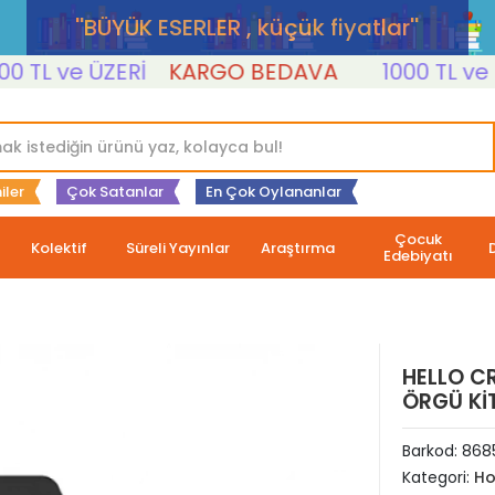
''BÜYÜK ESERLER , küçük fiyatlar''
L ve ÜZERİ
KARGO BEDAVA
1000 TL ve ÜZE
iler
Çok Satanlar
En Çok Oylananlar
Çocuk
Kolektif
Süreli Yayınlar
Araştırma
Edebiyatı
HELLO C
ÖRGÜ Kİ
Barkod:
868
Kategori:
Ho