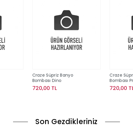
Craze Süpriz Banyo
Craze Süpr
Bombası Dino
Bombası P
720,00 TL
720,00 T
le
Sepete Ekle
Son Gezdikleriniz