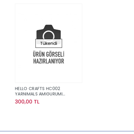
Tükendi
HELLO CRAFTS HC002
YARNIMALS AMIGURUMI
ÖRGÜ KİTİ - OZZY THE
300,00 TL
OCTOPUS
Stokta Yok