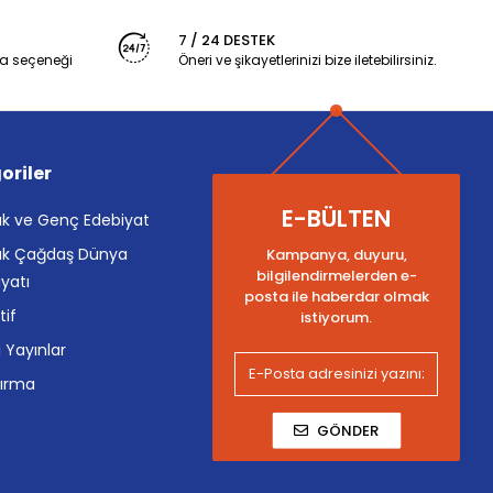
7 / 24 DESTEK
a seçeneği
Öneri ve şikayetlerinizi bize iletebilirsiniz.
oriler
E-BÜLTEN
k ve Genç Edebiyat
k Çağdaş Dünya
Kampanya, duyuru,
bilgilendirmelerden e-
yatı
posta ile haberdar olmak
tif
istiyorum.
i Yayınlar
tırma
GÖNDER