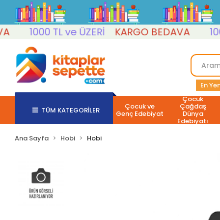
1000 TL ve ÜZERİ
KARGO BEDAVA
1000 T
En Yen
Çocuk
Çocuk ve
Çağdaş
TÜM KATEGORİLER
Genç Edebiyat
Dünya
Edebiyatı
Ana Sayfa
Hobi
Hobi