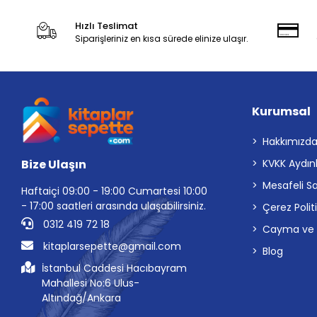
Hızlı Teslimat
Siparişleriniz en kısa sürede elinize ulaşır.
Kurumsal
Hakkımızd
Bize Ulaşın
KVKK Aydın
Mesafeli S
Haftaiçi 09:00 - 19:00 Cumartesi 10:00
- 17:00 saatleri arasında ulaşabilirsiniz.
Çerez Polit
0312 419 72 18
Cayma ve İp
kitaplarsepette@gmail.com
Blog
İstanbul Caddesi Hacıbayram
Mahallesi No:6 Ulus-
Altındağ/Ankara