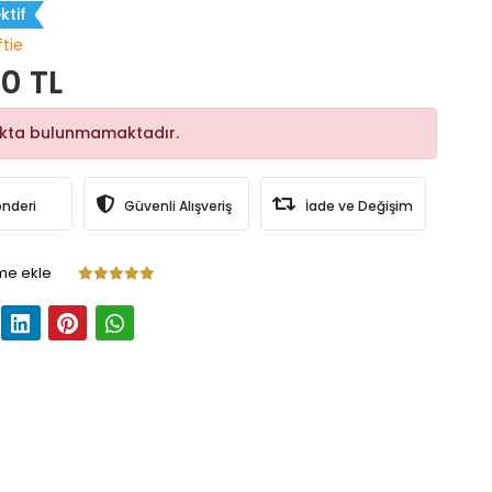
ktif
ftie
0 TL
okta bulunmamaktadır.
önderi
Güvenli Alışveriş
İade ve Değişim
me ekle