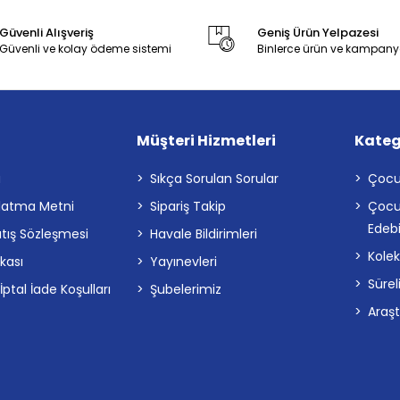
Güvenli Alışveriş
Geniş Ürün Yelpazesi
Güvenli ve kolay ödeme sistemi
Binlerce ürün ve kampany
Müşteri Hizmetleri
Kateg
a
Sıkça Sorulan Sorular
Çocu
latma Metni
Sipariş Takip
Çocu
Edebi
atış Sözleşmesi
Havale Bildirimleri
Kolek
ikası
Yayınevleri
Sürel
tal İade Koşulları
Şubelerimiz
Araş