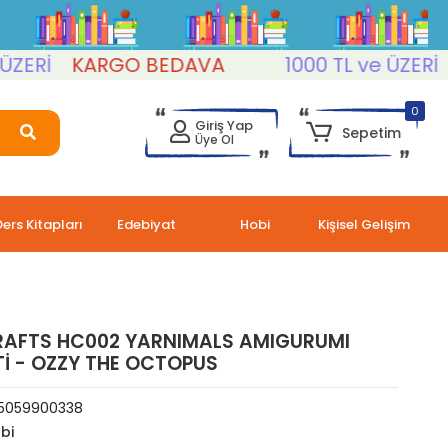
Rİ
KARGO BEDAVA
1000 TL ve ÜZERİ
KA
0
Giriş Yap
Sepetim
Üye Ol
Ders Kitapları
Edebiyat
Hobi
Kişisel Gelişim
RAFTS HC002 YARNIMALS AMIGURUMI
Tİ - OZZY THE OCTOPUS
5059900338
bi