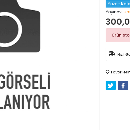
Yazar:
Kole
Yayınevi:
so
300,0
Ürün st
Hızlı G
Favorileri