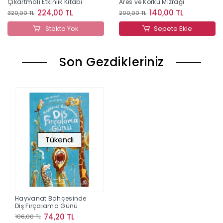
Çıkartmalı Etkinlik Kitabı
Ares ve Korku Mızrağı
224,00 TL
140,00 TL
320,00 TL
200,00 TL
Stokta Yok
Sepete Ekle
Son Gezdikleriniz
Tükendi
Hayvanat Bahçesinde
Diş Fırçalama Günü
74,20 TL
106,00 TL