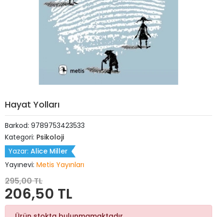
Hayat Yolları
Barkod:
9789753423533
Kategori:
Psikoloji
Yazar:
Alice Miller
Yayınevi:
Metis Yayınları
295,00 TL
206,50 TL
Ürün stokta bulunmamaktadır.