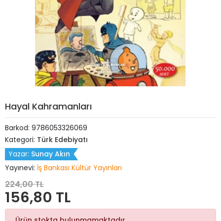
Hayal Kahramanları
Barkod:
9786053326069
Kategori:
Türk Edebiyatı
Yazar:
Sunay Akın
Yayınevi:
İş Bankası Kültür Yayınları
224,00 TL
156,80 TL
Ürün stokta bulunmamaktadır.