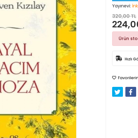
Yayınevi:
İnk
320,00 TL
224,0
Ürün st
Hızlı G
Favorileri