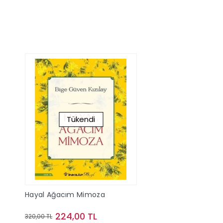
Tükendi
Hayal Ağacım Mimoza
224,00 TL
320,00 TL