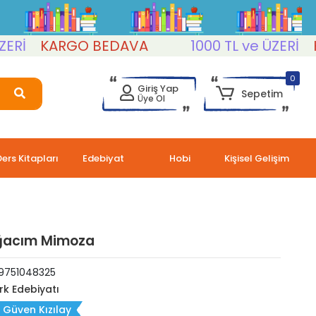
İ
KARGO BEDAVA
1000 TL ve ÜZERİ
KAR
0
Giriş Yap
Sepetim
Üye Ol
Ders Kitapları
Edebiyat
Hobi
Kişisel Gelişim
ğacım Mimoza
9751048325
rk Edebiyatı
 Güven Kızılay