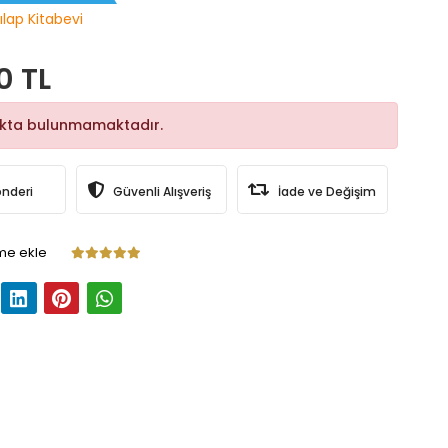
ılap Kitabevi
0 TL
okta bulunmamaktadır.
önderi
Güvenli Alışveriş
İade ve Değişim
me ekle