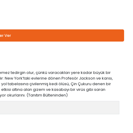
er Ver
temez tedirgin olur, çünkü varacakları yere kadar büyük bir
ır: New York’taki evlerine dönen Profesör Jackson ve karısı,
 yol tabelasına çivilenmiş kedi ölüsü, Çin Çukuru denen bir
kisi altına alan gizem ve kasabayı bir virüs gibi saran
or okurlarını. (Tanıtım Bülteninden)