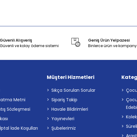
Güvenli Alışveriş
Geniş Ürün Yelpazesi
Güvenli ve kolay ödeme sistemi
Binlerce ürün ve kampany
Müşteri Hizmetleri
Kateg
a
Sıkça Sorulan Sorular
Çocu
latma Metni
Sipariş Takip
Çocu
Edebi
atış Sözleşmesi
Havale Bildirimleri
Kolek
ikası
Yayınevleri
Sürel
tal İade Koşulları
Şubelerimiz
Araş