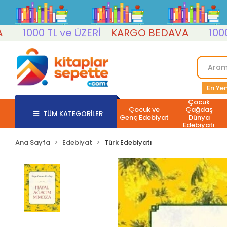
1000 TL ve ÜZERİ
KARGO BEDAVA
1000 TL
En Yen
Çocuk
Çocuk ve
Çağdaş
TÜM KATEGORİLER
Genç Edebiyat
Dünya
Edebiyatı
Ana Sayfa
Edebiyat
Türk Edebiyatı