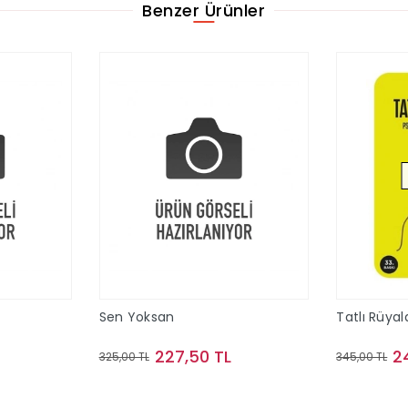
Benzer Ürünler
Sen Yoksan
Tatlı Rüyal
227,50 TL
2
325,00 TL
345,00 TL
le
Sepete Ekle