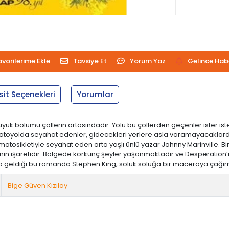
avorilerime Ekle
Tavsiye Et
Yorum Yaz
Gelince Hab
sit Seçenekleri
Yorumlar
üyük bölümü çöllerin ortasındadır. Yolu bu çöllerden geçenler ister is
alı otoyolda seyahat edenler, gidecekleri yerlere asla varamayacaklard
tosikletiyle seyahat eden orta yaşlı ünlü yazar Johnny Marinville. Bir
 işaretidir. Bölgede korkunç şeyler yaşanmaktadır ve Desperation’ı et
şıya geldiği bu romanda Stephen King, soluk soluğa bir maceraya çağırıy
Bige Güven Kızılay