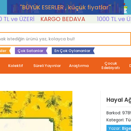
''BÜYÜK ESERLER , küçük fiyatlar''
 ve ÜZERİ
KARGO BEDAVA
1000 TL ve ÜZER
iler
Çok Satanlar
En Çok Oylananlar
Çocuk
Kolektif
Süreli Yayınlar
Araştırma
Edebiyatı
Hayal A
Barkod:
978
Kategori:
Tü
Yazar:
Bige