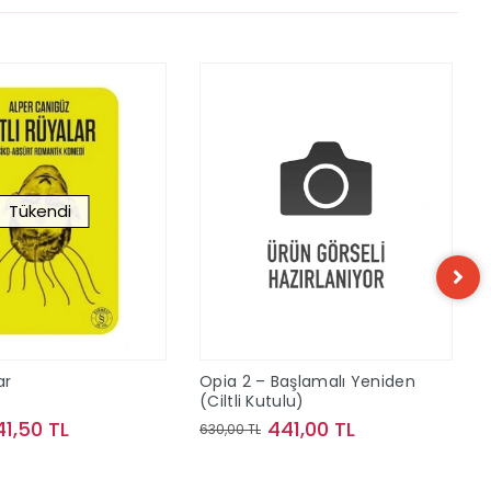
Tükendi
ar
Opia 2 – Başlamalı Yeniden
(Ciltli Kutulu)
41,50 TL
441,00 TL
630,00 TL
Stokta Yok
Sepete Ekle