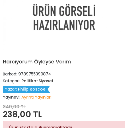
Harcıyorum Öyleyse Varım
Barkod:
9789755399874
Kategori:
Politika-Siyaset
Yazar:
Philip Roscoe
Yayınevi:
Ayrıntı Yayınları
340,00 TL
238,00 TL
Ürün stokta bulunmamaktadır.