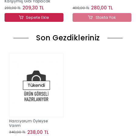
Karşıymış Gibi Yapacak
209,30 TL
280,00 TL
299,00 TL
400,00 TL
Sepete Ekle
Stokta Yok
Son Gezdikleriniz
Tükendi
Harcıyorum Öyleyse
Varım
238,00 TL
340,00 TL