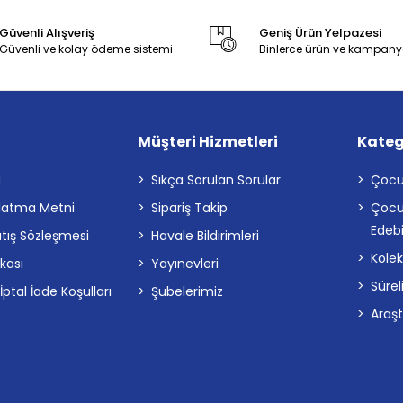
Güvenli Alışveriş
Geniş Ürün Yelpazesi
Güvenli ve kolay ödeme sistemi
Binlerce ürün ve kampany
Müşteri Hizmetleri
Kateg
a
Sıkça Sorulan Sorular
Çocu
latma Metni
Sipariş Takip
Çocu
Edebi
atış Sözleşmesi
Havale Bildirimleri
Kolek
ikası
Yayınevleri
Sürel
tal İade Koşulları
Şubelerimiz
Araş