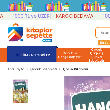
1000 TL ve ÜZERİ
KARGO BEDAVA
1000 TL
En Yen
Çocuk
Çocuk ve
Çağdaş
TÜM KATEGORİLER
Genç Edebiyat
Dünya
Edebiyatı
Ana Sayfa
Çocuk Edebiyatı
Çocuk Kitapları