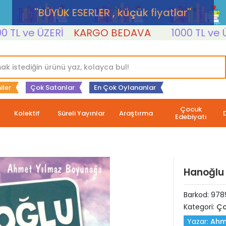
''BÜYÜK ESERLER , küçük fiyatlar''
 ve ÜZERİ
KARGO BEDAVA
1000 TL ve ÜZER
iler
Çok Satanlar
En Çok Oylananlar
Çocuk
Kolektif
Süreli Yayınlar
Araştırma
Edebiyatı
Hanoğlu
Barkod:
978
Kategori:
Ço
Yazar:
Ahm