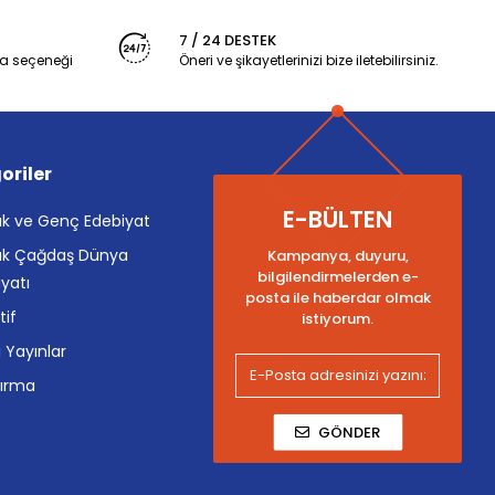
7 / 24 DESTEK
a seçeneği
Öneri ve şikayetlerinizi bize iletebilirsiniz.
oriler
E-BÜLTEN
k ve Genç Edebiyat
k Çağdaş Dünya
Kampanya, duyuru,
bilgilendirmelerden e-
yatı
posta ile haberdar olmak
tif
istiyorum.
i Yayınlar
tırma
GÖNDER