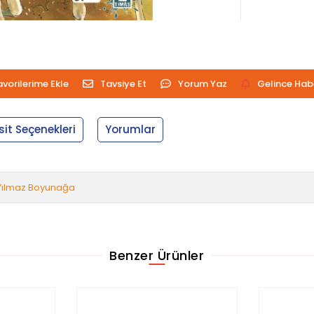
avorilerime Ekle
Tavsiye Et
Yorum Yaz
Gelince Hab
sit Seçenekleri
Yorumlar
Yılmaz Boyunağa
Benzer Ürünler