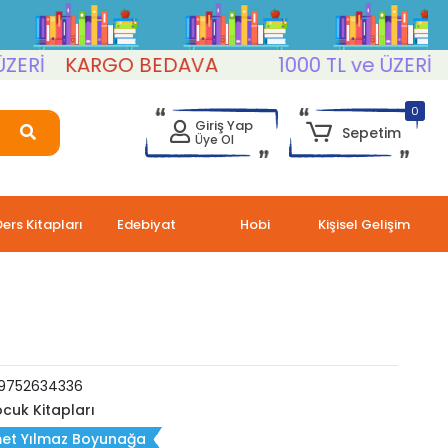
İ
KARGO BEDAVA
1000 TL ve ÜZERİ
KAR
0
Giriş Yap
Sepetim
Üye Ol
Ders Kitapları
Edebiyat
Hobi
Kişisel Gelişim
9752634336
cuk Kitapları
et Yılmaz Boyunağa