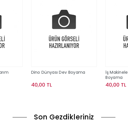
arım
Dino Dünyası Dev Boyama
İş Makinel
Boyama
40,00 TL
40,00 TL
le
Sepete Ekle
Son Gezdikleriniz