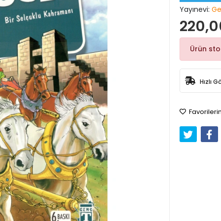
Yayınevi:
Ge
220,0
Ürün st
Hızlı G
Favorileri