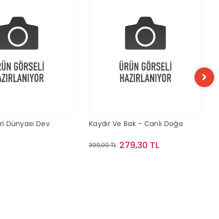
eri Dünyası Dev
Kaydır Ve Bak - Canlı Doğa
279,30 TL
399,00 TL
Sepete Ekle
Sepete Ekle