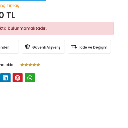
nç Timaş
0 TL
okta bulunmamaktadır.
önderi
Güvenli Alışveriş
İade ve Değişim
me ekle