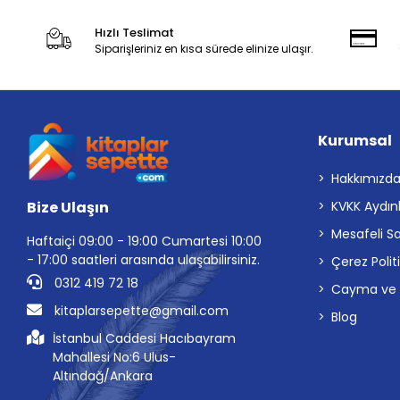
Hızlı Teslimat
Siparişleriniz en kısa sürede elinize ulaşır.
Kurumsal
Hakkımızd
Bize Ulaşın
KVKK Aydın
Mesafeli S
Haftaiçi 09:00 - 19:00 Cumartesi 10:00
- 17:00 saatleri arasında ulaşabilirsiniz.
Çerez Polit
0312 419 72 18
Cayma ve İp
kitaplarsepette@gmail.com
Blog
İstanbul Caddesi Hacıbayram
Mahallesi No:6 Ulus-
Altındağ/Ankara