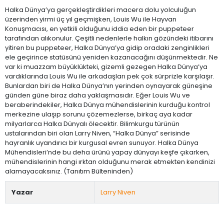
Halka Dünya’ya gerçekleştirdikleri macera dolu yolculuğun
üzerinden yirmi üç yıl geçmişken, Louis Wu ile Hayvan
Konuşmacısı, en yetkili olduğunu iddia eden bir puppeteer
tarafından alıkonulur. Çeşitli nedenlerle halkın gözündeki itibarını
yitiren bu puppeteer, Halka Dünya’ya gidip oradaki zenginlikleri
ele geçirince statüsünü yeniden kazanacağını düşünmektedir. Ne
var ki muazzam büyüklükteki, gizemli gezegen Halka Dünya’ya
vardıklarında Louis Wu ile arkadaşları pek çok sürprizle karşılaşır.
Bunlardan biri de Halka Dünya’nın yerinden oynayarak güneşine
günden güne biraz daha yaklaşmasıdır. Eğer Louis Wu ve
beraberindekiler, Halka Dünya mühendislerinin kurduğu kontrol
merkezine ulaşıp sorunu çözemezlerse, birkaç aya kadar
milyarlarca Halka Dünyalı ölecektir. Bilimkurgu türünün
ustalarından biri olan Larry Niven, “Halka Dünya” serisinde
hayranlık uyandırıcı bir kurgusal evren sunuyor. Halka Dünya
Mühendisleri’nde bu deha ürünü yapay dünyayı keşfe çıkarken,
mühendislerinin hangi ırktan olduğunu merak etmekten kendinizi
alamayacaksınız. (Tanıtım Bülteninden)
Yazar
Larry Niven