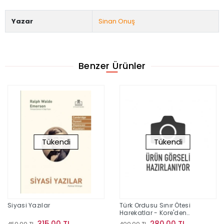
Yazar
Sinan Onuş
Benzer Ürünler
Tükendi
Tükendi
Siyasi Yazılar
Türk Ordusu Sınır Ötesi
Harekatlar - Kore'den
Suriye'ye
315,00 TL
280,00 TL
450,00 TL
400,00 TL