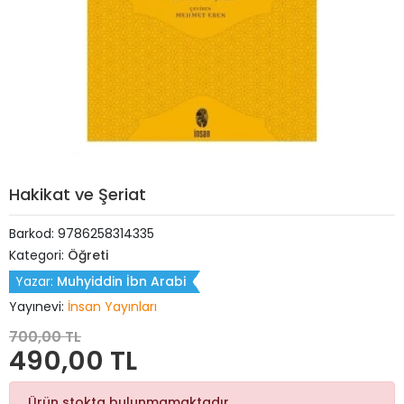
Hakikat ve Şeriat
Barkod:
9786258314335
Kategori:
Öğreti
Yazar:
Muhyiddin İbn Arabi
Yayınevi:
İnsan Yayınları
700,00 TL
490,00 TL
Ürün stokta bulunmamaktadır.