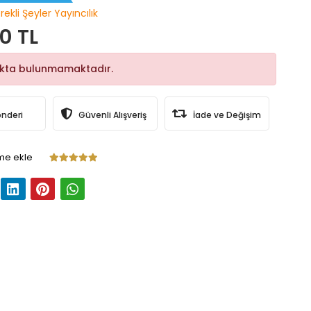
ekli Şeyler Yayıncılık
0 TL
okta bulunmamaktadır.
önderi
Güvenli Alışveriş
İade ve Değişim
me ekle