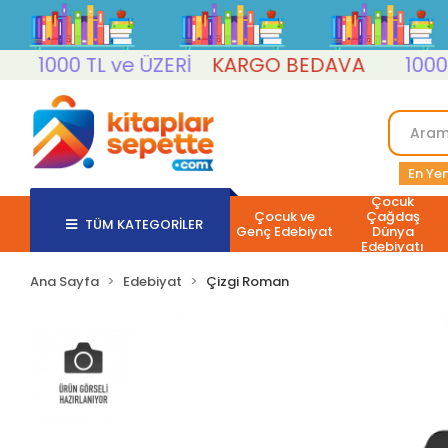
1000 TL ve ÜZERİ
KARGO BEDAVA
1000 TL 
En Yen
Çocuk
Çocuk ve
Çağdaş
TÜM KATEGORİLER
Genç Edebiyat
Dünya
Edebiyatı
Ana Sayfa
Edebiyat
Çizgi Roman