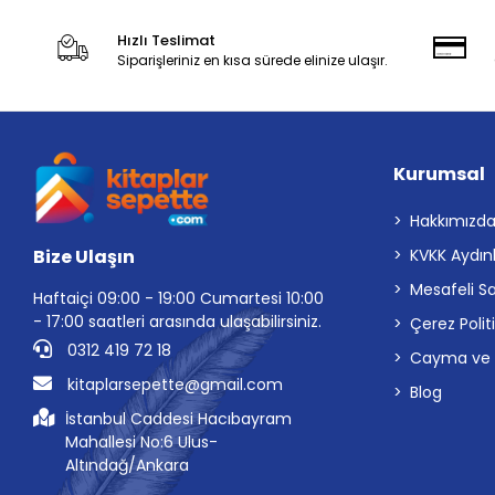
Hızlı Teslimat
Siparişleriniz en kısa sürede elinize ulaşır.
Kurumsal
Hakkımızd
Bize Ulaşın
KVKK Aydın
Mesafeli S
Haftaiçi 09:00 - 19:00 Cumartesi 10:00
- 17:00 saatleri arasında ulaşabilirsiniz.
Çerez Polit
0312 419 72 18
Cayma ve İp
kitaplarsepette@gmail.com
Blog
İstanbul Caddesi Hacıbayram
Mahallesi No:6 Ulus-
Altındağ/Ankara