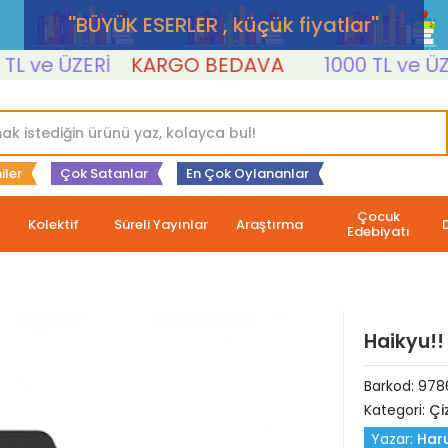
''BÜYÜK ESERLER , küçük fiyatlar''
ve ÜZERİ
KARGO BEDAVA
1000 TL ve ÜZERİ
iler
Çok Satanlar
En Çok Oylananlar
Çocuk
Kolektif
Süreli Yayınlar
Araştırma
Edebiyatı
Haikyu!! 
Barkod:
978
Kategori:
Çi
Yazar:
Haru