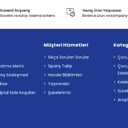
Güvenli Alışveriş
Geniş Ürün Yelpazesi
Güvenli ve kolay ödeme sistemi
Binlerce ürün ve kampany
Müşteri Hizmetleri
Kateg
a
Sıkça Sorulan Sorular
Çocu
latma Metni
Sipariş Takip
Çocu
Edebi
atış Sözleşmesi
Havale Bildirimleri
Kolek
ikası
Yayınevleri
Sürel
tal İade Koşulları
Şubelerimiz
Araş