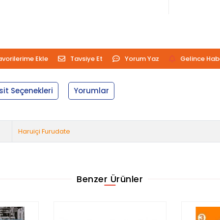
avorilerime Ekle
Tavsiye Et
Yorum Yaz
Gelince Hab
sit Seçenekleri
Yorumlar
Haruiçi Furudate
Benzer Ürünler