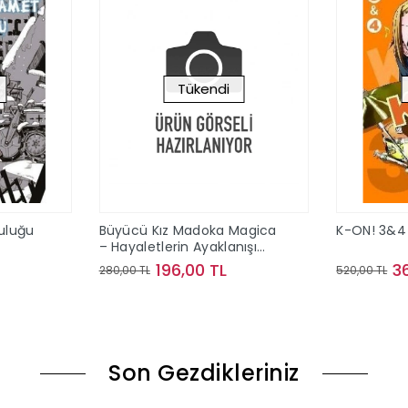
Tükendi
culuğu
Büyücü Kız Madoka Magica
K-ON! 3&4
– Hayaletlerin Ayaklanışı
Cilt 1
196,00 TL
3
280,00 TL
520,00 TL
ok
Stokta Yok
Son Gezdikleriniz