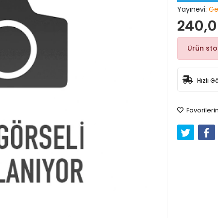
Yayınevi:
Ger
240,0
Ürün st
Hızlı G
Favorileri