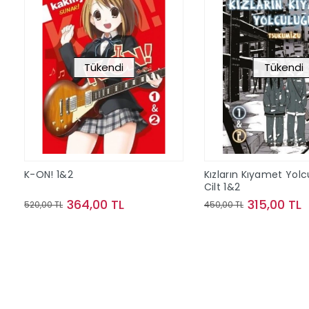
Tükendi
Tükendi
K-ON! 1&2
Kızların Kıyamet Yol
Cilt 1&2
364,00 TL
315,00 TL
520,00 TL
450,00 TL
Stokta Yok
Stokta Y