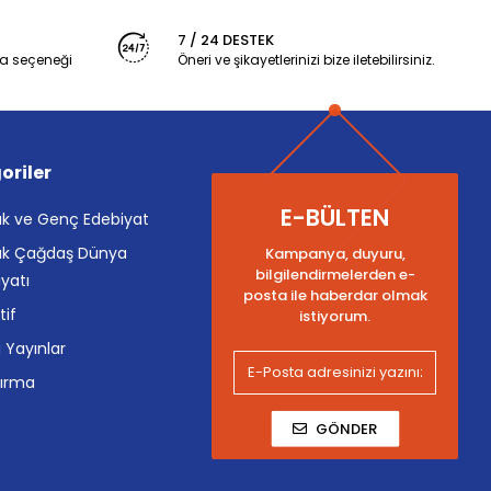
7 / 24 DESTEK
a seçeneği
Öneri ve şikayetlerinizi bize iletebilirsiniz.
oriler
E-BÜLTEN
k ve Genç Edebiyat
k Çağdaş Dünya
Kampanya, duyuru,
bilgilendirmelerden e-
yatı
posta ile haberdar olmak
tif
istiyorum.
i Yayınlar
tırma
GÖNDER