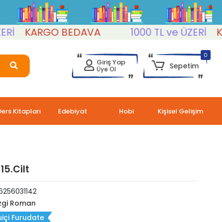
KARGO BEDAVA
1000 TL ve ÜZERİ
KAR
0
Giriş Yap
Sepetim
Üye Ol
Ders Kitapları
Edebiyat
Hobi
Kişisel Gelişim
15.Cilt
6256031142
zgi Roman
içi Furudate