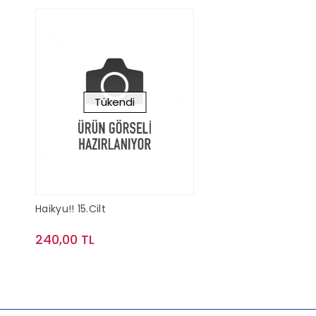
Tükendi
Haikyu!! 15.Cilt
240,00 TL
Stokta Yok