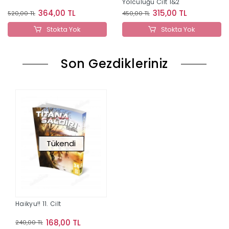
Yolculuğu Cilt 1&2
Magica – Hayaletlerin
Ayaklanışı Cilt 1
315,00 TL
196,00 TL
450,00 TL
280,00 TL
Stokta Yok
Stokta Yok
Son Gezdikleriniz
Tükendi
Haikyu!! 11. Cilt
168,00 TL
240,00 TL