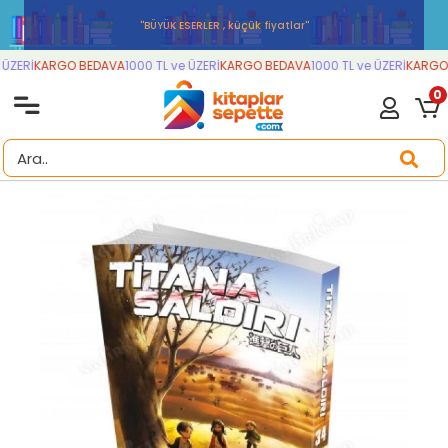
''BÜYÜK ESERLER , küçük fiyatlar''
ÜZERİ
KARGO BEDAVA
1000 TL ve ÜZERİ
KARGO BEDAVA
1000 TL ve ÜZERİ
KARGO 
0