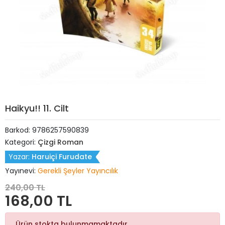
Haikyu!! 11. Cilt
Barkod:
9786257590839
Kategori:
Çizgi Roman
Yazar:
Haruiçi Furudate
Yayınevi:
Gerekli Şeyler Yayıncılık
240,00 TL
168,00 TL
Ürün stokta bulunmamaktadır.