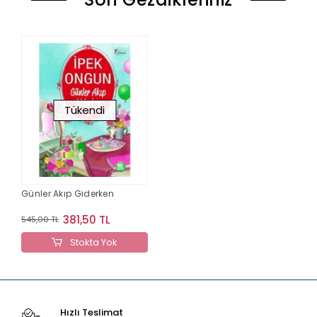
Tükendi
Günler Akıp Giderken
381,50 TL
545,00 TL
Stokta Yok
Hızlı Teslimat