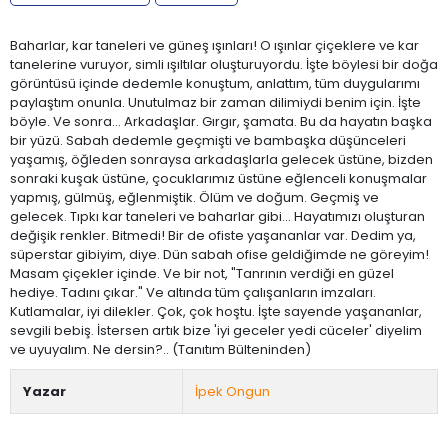
Baharlar, kar taneleri ve güneş ışınları! O ışınlar çiçeklere ve kar
tanelerine vuruyor, simli ışıltılar oluşturuyordu. İşte böylesi bir doğa
görüntüsü içinde dedemle konuştum, anlattım, tüm duygularımı
paylaştım onunla. Unutulmaz bir zaman dilimiydi benim için. İşte
böyle. Ve sonra… Arkadaşlar. Gırgır, şamata. Bu da hayatın başka
bir yüzü. Sabah dedemle geçmişti ve bambaşka düşünceleri
yaşamış, öğleden sonraysa arkadaşlarla gelecek üstüne, bizden
sonraki kuşak üstüne, çocuklarımız üstüne eğlenceli konuşmalar
yapmış, gülmüş, eğlenmiştik. Ölüm ve doğum. Geçmiş ve
gelecek. Tıpkı kar taneleri ve baharlar gibi… Hayatımızı oluşturan
değişik renkler. Bitmedi! Bir de ofiste yaşananlar var. Dedim ya,
süperstar gibiyim, diye. Dün sabah ofise geldiğimde ne göreyim!
Masam çiçekler içinde. Ve bir not, "Tanrının verdiği en güzel
hediye. Tadını çıkar." Ve altında tüm çalışanların imzaları.
Kutlamalar, iyi dilekler. Çok, çok hoştu. İşte sayende yaşananlar,
sevgili bebiş. İstersen artık bize 'iyi geceler yedi cüceler' diyelim
ve uyuyalım. Ne dersin?.. (Tanıtım Bülteninden)
Yazar
İpek Ongun