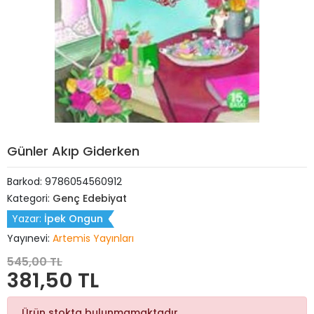
Günler Akıp Giderken
Barkod:
9786054560912
Kategori:
Genç Edebiyat
Yazar:
İpek Ongun
Yayınevi:
Artemis Yayınları
545,00 TL
381,50 TL
Ürün stokta bulunmamaktadır.