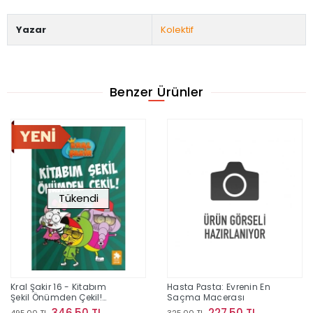
Yazar
Kolektif
Benzer Ürünler
Tükendi
Kral Şakir 16 - Kitabım
Hasta Pasta: Evrenin En
Şekil Önümden Çekil!
Saçma Macerası
(Ciltli)
346,50 TL
227,50 TL
495,00 TL
325,00 TL