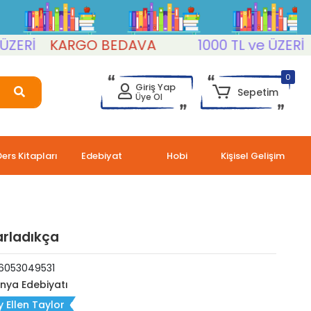
Rİ
KARGO BEDAVA
1000 TL ve ÜZERİ
KA
0
Giriş Yap
Sepetim
Üye Ol
Ders Kitapları
Edebiyat
Hobi
Kişisel Gelişim
arladıkça
6053049531
nya Edebiyatı
 Ellen Taylor