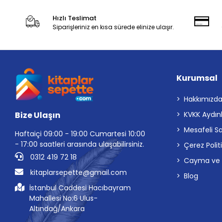
Hızlı Teslimat
Siparişleriniz en kısa sürede elinize ulaşır.
Kurumsal
Hakkımızd
Bize Ulaşın
KVKK Aydın
Mesafeli S
Haftaiçi 09:00 - 19:00 Cumartesi 10:00
- 17:00 saatleri arasında ulaşabilirsiniz.
Çerez Polit
0312 419 72 18
Cayma ve İp
kitaplarsepette@gmail.com
Blog
İstanbul Caddesi Hacıbayram
Mahallesi No:6 Ulus-
Altındağ/Ankara