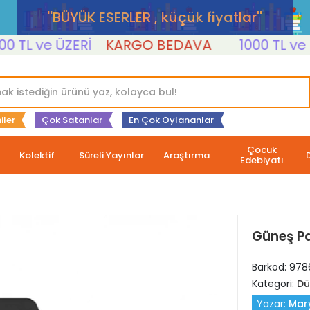
''BÜYÜK ESERLER , küçük fiyatlar''
L ve ÜZERİ
KARGO BEDAVA
1000 TL ve ÜZE
iler
Çok Satanlar
En Çok Oylananlar
Çocuk
Kolektif
Süreli Yayınlar
Araştırma
Edebiyatı
Güneş P
Barkod:
978
Kategori:
Dü
Yazar:
Mary