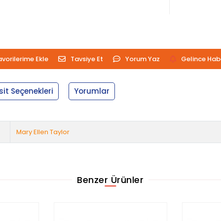
avorilerime Ekle
Tavsiye Et
Yorum Yaz
Gelince Hab
sit Seçenekleri
Yorumlar
Mary Ellen Taylor
Benzer Ürünler