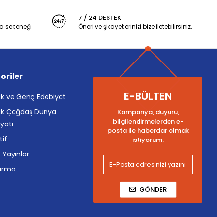
7 / 24 DESTEK
a seçeneği
Öneri ve şikayetlerinizi bize iletebilirsiniz.
oriler
E-BÜLTEN
k ve Genç Edebiyat
k Çağdaş Dünya
Kampanya, duyuru,
bilgilendirmelerden e-
yatı
posta ile haberdar olmak
tif
istiyorum.
i Yayınlar
tırma
GÖNDER