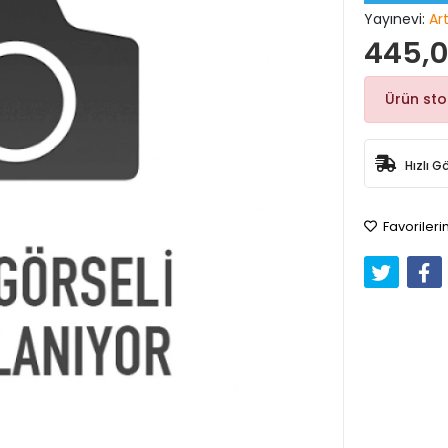
Yayınevi:
Ar
445,0
Ürün st
Hızlı G
Favorileri