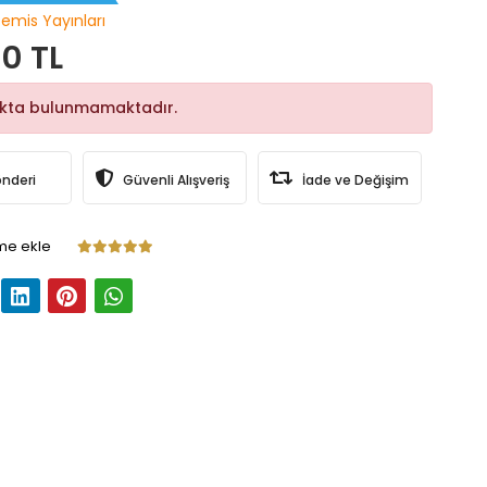
temis Yayınları
0 TL
okta bulunmamaktadır.
önderi
Güvenli Alışveriş
İade ve Değişim
me ekle