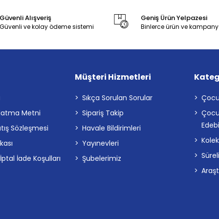
Güvenli Alışveriş
Geniş Ürün Yelpazesi
Güvenli ve kolay ödeme sistemi
Binlerce ürün ve kampany
Müşteri Hizmetleri
Kateg
a
Sıkça Sorulan Sorular
Çocu
latma Metni
Sipariş Takip
Çocu
Edebi
atış Sözleşmesi
Havale Bildirimleri
Kolek
ikası
Yayınevleri
Sürel
tal İade Koşulları
Şubelerimiz
Araş