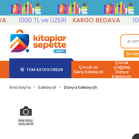
1000 TL ve ÜZERİ
KARGO BEDAVA
1000 T
En Yen
Çocuk
Çocuk ve
Çağdaş
TÜM KATEGORİLER
Genç Edebiyat
Dünya
Edebiyatı
Ana Sayfa
Edebiyat
Dünya Edebiyatı