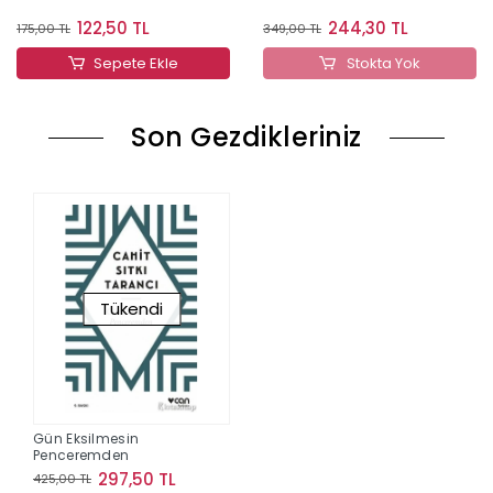
122,50 TL
244,30 TL
175,00 TL
349,00 TL
Sepete Ekle
Stokta Yok
Son Gezdikleriniz
Tükendi
Gün Eksilmesin
Penceremden
297,50 TL
425,00 TL