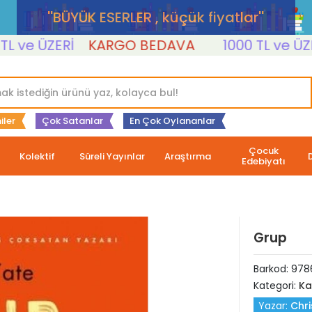
''BÜYÜK ESERLER , küçük fiyatlar''
e ÜZERİ
KARGO BEDAVA
1000 TL ve ÜZERİ
iler
Çok Satanlar
En Çok Oylananlar
Çocuk
Kolektif
Süreli Yayınlar
Araştırma
Edebiyatı
Grup
Barkod:
978
Kategori:
Ka
Yazar:
Chri