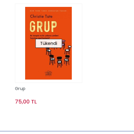
Tükendi
Grup
75,00 TL
Stokta Yok