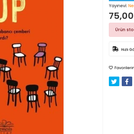
Yayınevi:
Ne
75,00
Ürün st
Hızlı G
Favorileri