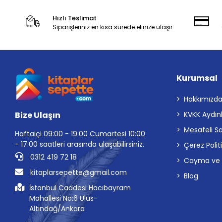
Hızlı Teslimat
Siparişleriniz en kısa sürede elinize ulaşır.
Kurumsal
Hakkımızd
Bize Ulaşın
KVKK Aydın
Mesafeli S
Haftaiçi 09:00 - 19:00 Cumartesi 10:00
- 17:00 saatleri arasında ulaşabilirsiniz.
Çerez Polit
0312 419 72 18
Cayma ve İp
kitaplarsepette@gmail.com
Blog
İstanbul Caddesi Hacıbayram
Mahallesi No:6 Ulus-
Altındağ/Ankara