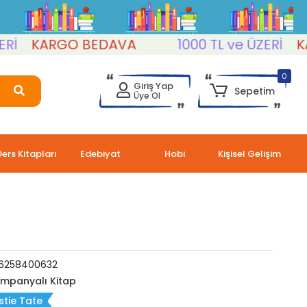
KARGO BEDAVA
1000 TL ve ÜZERİ
KARG
0
Giriş Yap
Sepetim
Üye Ol
Ders Kitapları
Edebiyat
Hobi
Kişisel Gelişim
6258400632
mpanyalı Kitap
stie Tate