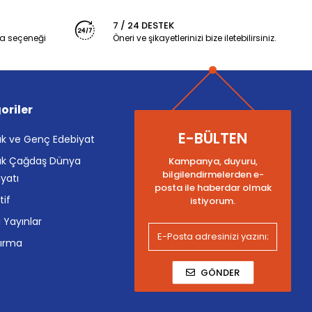
7 / 24 DESTEK
a seçeneği
Öneri ve şikayetlerinizi bize iletebilirsiniz.
oriler
E-BÜLTEN
k ve Genç Edebiyat
k Çağdaş Dünya
Kampanya, duyuru,
bilgilendirmelerden e-
yatı
posta ile haberdar olmak
tif
istiyorum.
i Yayınlar
tırma
GÖNDER