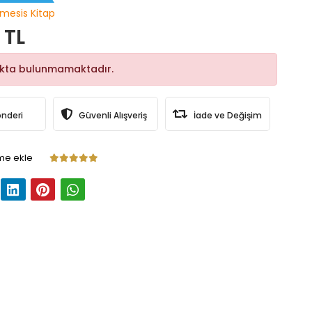
mesis Kitap
 TL
okta bulunmamaktadır.
önderi
Güvenli Alışveriş
İade ve Değişim
me ekle