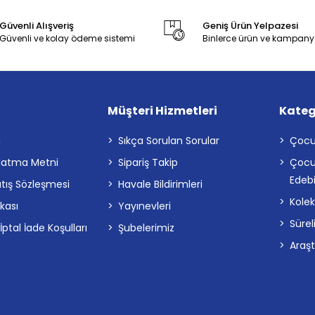
Güvenli Alışveriş
Geniş Ürün Yelpazesi
Güvenli ve kolay ödeme sistemi
Binlerce ürün ve kampany
Müşteri Hizmetleri
Kateg
a
Sıkça Sorulan Sorular
Çocu
latma Metni
Sipariş Takip
Çocu
Edebi
atış Sözleşmesi
Havale Bildirimleri
Kolek
ikası
Yayınevleri
Sürel
tal İade Koşulları
Şubelerimiz
Araş