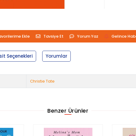
avorilerime Ekle
Tavsiye Et
Yorum Yaz
Gelince Hab
sit Seçenekleri
Yorumlar
Christie Tate
Benzer Ürünler