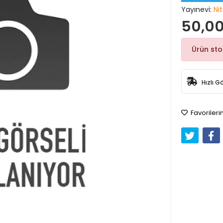
Yayınevi:
Nit
50,00
Ürün st
Hızlı G
Favorileri