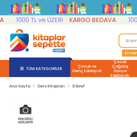
1000 TL ve ÜZERİ
KARGO BEDAVA
1000 T
En Yen
Çocuk
Çocuk ve
Çağdaş
TÜM KATEGORİLER
Genç Edebiyat
Dünya
Edebiyatı
Ana Sayfa
Ders Kitapları
3.Sınıf