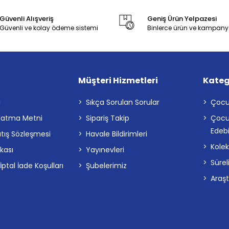
Güvenli Alışveriş
Geniş Ürün Yelpazesi
Güvenli ve kolay ödeme sistemi
Binlerce ürün ve kampany
Müşteri Hizmetleri
Kateg
a
Sıkça Sorulan Sorular
Çocu
latma Metni
Sipariş Takip
Çocu
Edebi
atış Sözleşmesi
Havale Bildirimleri
Kolek
ikası
Yayınevleri
Sürel
tal İade Koşulları
Şubelerimiz
Araş