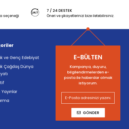
7 / 24 DESTEK
a seçeneği
Öneri ve şikayetlerinizi bize iletebilirsiniz.
oriler
E-BÜLTEN
k ve Genç Edebiyat
k Çağdaş Dünya
Kampanya, duyuru,
bilgilendirmelerden e-
yatı
posta ile haberdar olmak
tif
istiyorum.
i Yayınlar
tırma
GÖNDER