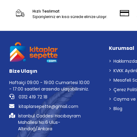
Hızlı Teslimat
Siparişleriniz en kısa sürede elinize ulaşır.
Kurumsal
Hakkımızd
Bize Ulaşın
KVKK Aydın
Mesafeli S
Haftaiçi 09:00 - 19:00 Cumartesi 10:00
- 17:00 saatleri arasında ulaşabilirsiniz.
Çerez Polit
0312 419 72 18
Cayma ve İp
kitaplarsepette@gmail.com
Blog
İstanbul Caddesi Hacıbayram
Mahallesi No:6 Ulus-
Altındağ/Ankara