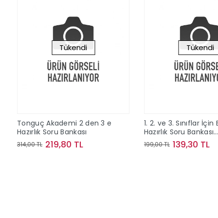
Tükendi
Tükendi
Tonguç Akademi 2 den 3 e
1. 2. ve 3. Sınıflar İçin
Hazırlık Soru Bankası
Hazırlık Soru Bankası
Tonguç Akademi
219,80 TL
139,30 TL
314,00 TL
199,00 TL
Stokta Yok
Stokta Y