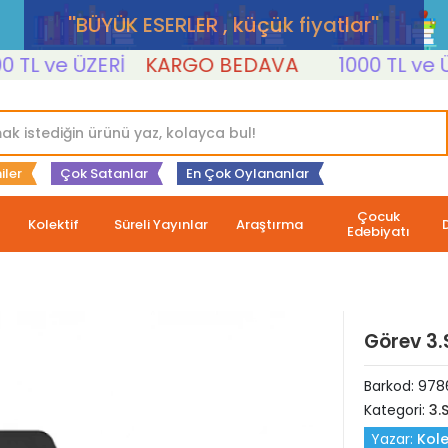
''BÜYÜK ESERLER , küçük fiyatlar''
L ve ÜZERİ
KARGO BEDAVA
1000 TL ve ÜZER
iler
Çok Satanlar
En Çok Oylananlar
Çocuk
Kolektif
Süreli Yayınlar
Araştırma
Edebiyatı
Görev 3.
Barkod:
978
Kategori:
3.S
Yazar:
Kole