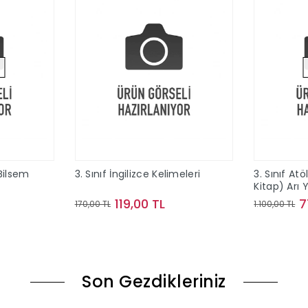
 Bilsem
3. Sınıf İngilizce Kelimeleri
3. Sınıf At
Kitap) Arı Y
119,00 TL
7
170,00 TL
1.100,00 TL
ok
Sepete Ekle
Son Gezdikleriniz