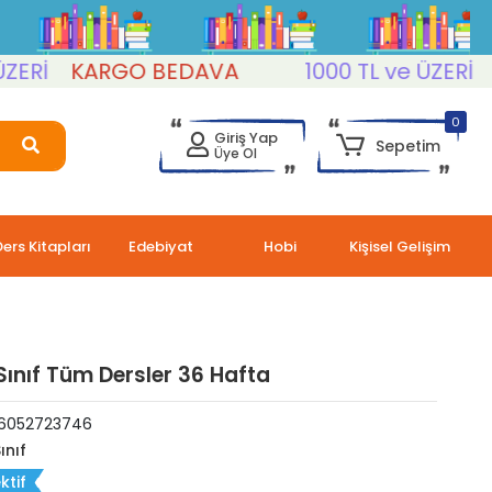
İ
KARGO BEDAVA
1000 TL ve ÜZERİ
KA
0
Giriş Yap
Sepetim
Üye Ol
Ders Kitapları
Edebiyat
Hobi
Kişisel Gelişim
Sınıf Tüm Dersler 36 Hafta
6052723746
ınıf
ktif