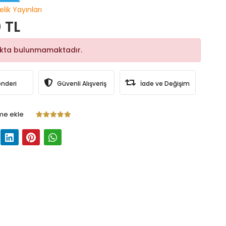
elik Yayınları
 TL
okta bulunmamaktadır.
önderi
Güvenli Alışveriş
İade ve Değişim
me ekle