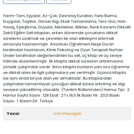
Yarım-Tam, Eşyalar, Az-Çok, Davranış Kuralları, Farkı Bulma,
Duygular, Taşıtlar, Görsel Algı, Eksik Tamamlama, Ters-Düz, Hızlı-
Yavaş, Eşleştirme, Duyular, Meslekler, Bitkiler, Renk Kavramı Dikkatli
Zekâ Eğitim Seti kitapları, erken dönemde çocukların dikkat
sürelerini uzatmak ve çevreleri ile olan etkileşimi artırmak
amacıyla hazırlanmıştır. Anaokulu Öğretmeni Neşe Duran
tarafından hazırlanan, Klinik Psikolog ve Oyun Terapisti Nurhan
Ünder tarafından değerlendirilen bu set, üç kitap ve üç seviye
hâlinde düzenlenmiştir. İlk kitapta dikkat süresinin artırılmasına
yönelik çalışmalar vardır. İkinci kitapta bunların yanı sıra öğrenme
ve dikkat alanı ile ilgili çalışmalara yer verilmiştir. Üçüncü kitapta
ise aynı anda birçok alan yer almaktadır. Bu kitaplardaki
çalışmaları tamamlayan çocuğun dikkat süresi artırılmış ve algı
seviyesi yükseltilmiş olacaktır. (Tanıtım Bülteninden) Hamur Tipi : 2.
Hamur Sayfa Sayısı : 128 Ebat : 27 x 19,5 İlk Baskı Yılı : 2021 Baskı
Sayısı : 1. Basım Dil : Türkçe
Yazar
John Flanagan