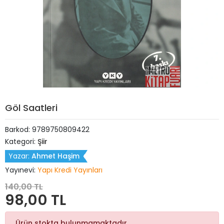
Göl Saatleri
Barkod:
9789750809422
Kategori:
Şiir
Yazar:
Ahmet Haşim
Yayınevi:
Yapı Kredi Yayınları
140,00 TL
98,00 TL
Ürün stokta bulunmamaktadır.