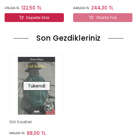
122,50 TL
244,30 TL
175,00 TL
349,00 TL
Sepete Ekle
Stokta Yok
Son Gezdikleriniz
Tükendi
Göl Saatleri
98,00 TL
140,00 TL