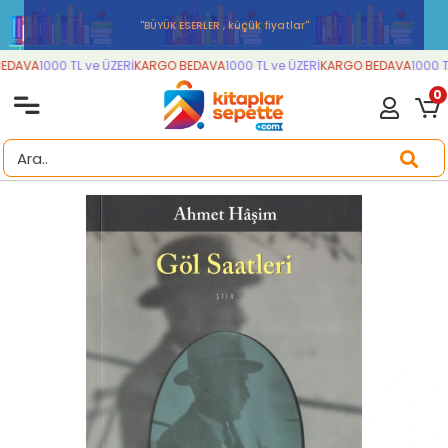
''BÜYÜK ESERLER , küçük fiyatlar''
DAVA
1000 TL ve ÜZERİ
KARGO BEDAVA
1000 TL ve ÜZERİ
KARGO BEDAVA
1000 TL
0