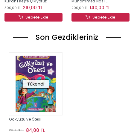
Kur'an'ı Keşfe Çıkıyoruz
Muhammed Nasıl
Biriydi?;Eren'in Akıllıca
210,00 TL
140,00 TL
300,00 TL
200,00 TL
Soruları
Sepete Ekle
Sepete Ekle
Son Gezdikleriniz
Tükendi
Gökyüzü ve Ötesi
84,00 TL
120,00 TL