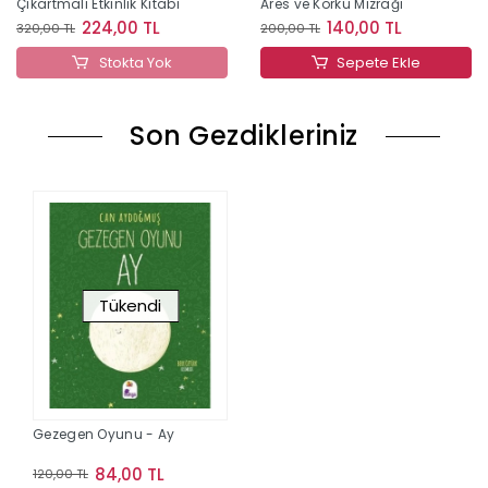
Çıkartmalı Etkinlik Kitabı
Ares ve Korku Mızrağı
224,00 TL
140,00 TL
320,00 TL
200,00 TL
Stokta Yok
Sepete Ekle
Son Gezdikleriniz
Tükendi
Gezegen Oyunu - Ay
84,00 TL
120,00 TL