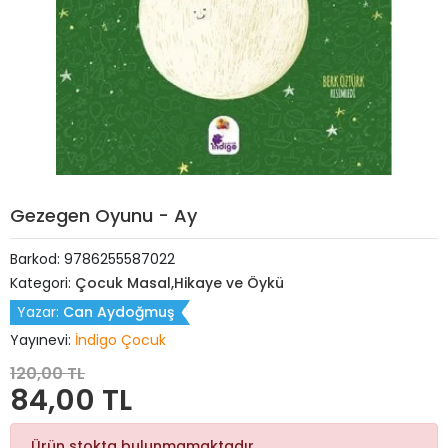
Gezegen Oyunu - Ay
Barkod:
9786255587022
Kategori:
Çocuk Masal,Hikaye ve Öykü
Yazar:
Can Aydoğmuş
Yayınevi:
İndigo Çocuk
120,00 TL
84,00 TL
Ürün stokta bulunmamaktadır.