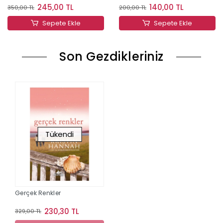
245,00 TL
140,00 TL
350,00 TL
200,00 TL
Sepete Ekle
Sepete Ekle
Son Gezdikleriniz
Tükendi
Gerçek Renkler
230,30 TL
329,00 TL