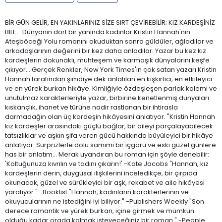
BİR GÜN GELİR, EN YAKINLARINIZ SİZE SIRT ÇEVİREBİLİR; KIZ KARDEŞİNİZ
BİLE... Dünyanın dört bir yanında kadınlar Kristin Hannah'nın
Ateşböceği Yolu romanını okuduktan sonra güldüler, ağladılar ve
arkadaşlarının değerini bir kez daha anladılar. Yazar bu kez kız
kardeşlerin dokunaklı, muhteşem ve karmaşık dünyalarını keşfe
çıkıyor… Gerçek Renkler, New York Times'ın çok satan yazarı Kristin
Hannah tarafından şimdiye dek anlatılan en kışkırtıcı, en etkileyici
ve en yürek burkan hikâye. Kimliğiyle özdeşleşen parlak kalemi ve
unutulmaz karakterleriyle yazar, birbirine kenetlenmiş dünyaları
kıskançlık, ihanet ve türüne nadir rastlanan bir ihtirasla
darmadağın olan üç kardeşin hikâyesini anlatıyor. "Kristin Hannah
kız kardeşler arasındaki güçlü bağlar, bir aileyi parçalayabilecek
tatsızlıklar ve aşkın şifa veren gücü hakkında büyüleyici bir hikâye
anlatıyor. Sürprizlerle dolu samimi bir içgörü ve eski güzel günlere
has bir anlatım… Merak uyandıran bu roman için şöyle denebilir:
'Koltuğunuza kıvrılın ve tadını çıkarın!' -Kate Jacobs "Hannah, kız
kardeşlerin derin, duygusal ilişkilerini inceledikçe, bir çırpıda
okunacak, güzel ve sürükleyici bir aşk, rekabet ve aile hikâyesi
yaratıyor." -Booklist "Hannah, kadınların karakterlerinin ve
okuyucularının ne istediğini iyi biliyor." -Publishers Weekly "Son
derece romantik ve yürek burkan, içine girmek ve mümkün
olduğu kadar orada kalmak isteyeceğiniz bir roman." -People