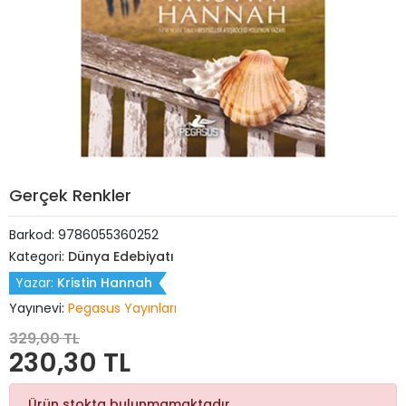
Gerçek Renkler
Barkod:
9786055360252
Kategori:
Dünya Edebiyatı
Yazar:
Kristin Hannah
Yayınevi:
Pegasus Yayınları
329,00 TL
230,30 TL
Ürün stokta bulunmamaktadır.