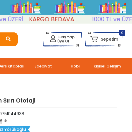
ZERİ
KARGO BEDAVA
1000 TL ve ÜZERİ
0
Giriş Yap
Sepetim
Üye Ol
Ders Kitapları
Edebiyat
Hobi
Kişisel Gelişim
 Sırrı Otofaji
9751044938
ğlık
uz Yörükoğlu