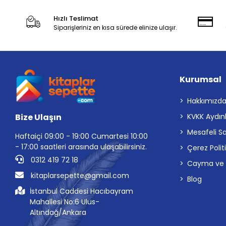
Hızlı Teslimat
Siparişleriniz en kısa sürede elinize ulaşır.
Kurumsal
Hakkımızd
Bize Ulaşın
KVKK Aydın
Mesafeli S
Haftaiçi 09:00 - 19:00 Cumartesi 10:00
- 17:00 saatleri arasında ulaşabilirsiniz.
Çerez Polit
0312 419 72 18
Cayma ve İp
kitaplarsepette@gmail.com
Blog
İstanbul Caddesi Hacıbayram
Mahallesi No:6 Ulus-
Altındağ/Ankara