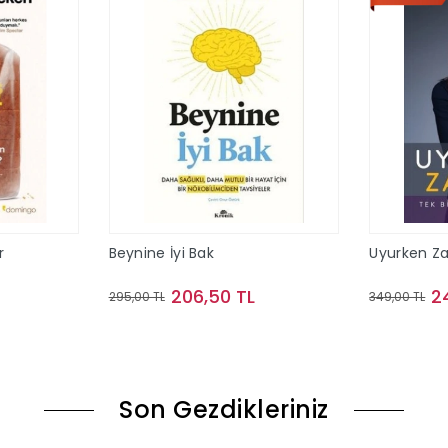
r
Beynine İyi Bak
Uyurken Za
206,50 TL
2
295,00 TL
349,00 TL
le
Sepete Ekle
Son Gezdikleriniz