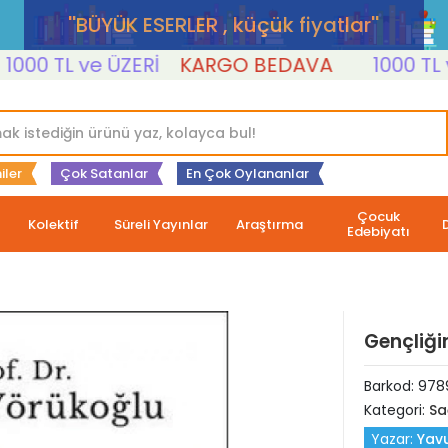
''BÜYÜK ESERLER , küçük fiyatlar''
 TL ve ÜZERİ
KARGO BEDAVA
1000 TL ve Ü
iler
Çok Satanlar
En Çok Oylananlar
Çocuk
Kolektif
Süreli Yayınlar
Araştırma
Edebiyatı
Gençliğin
Barkod:
978
Kategori:
Sa
Yazar:
Yav