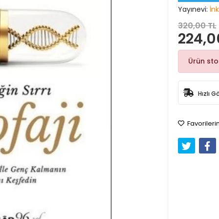
Yayınevi:
İnk
320,00 TL
224,0
Ürün st
Hızlı G
Favorileri