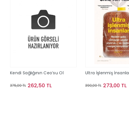
Kendi Sağlığının Ceo’su Ol
Ultra İşlenmiş İnsanla
262,50 TL
273,00 TL
375,00 TL
390,00 TL
Sepete Ekle
Sepete Ek