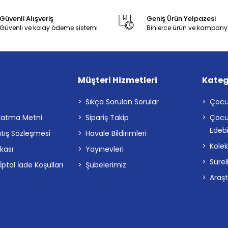
Güvenli Alışveriş
Geniş Ürün Yelpazesi
Güvenli ve kolay ödeme sistemi
Binlerce ürün ve kampany
Müşteri Hizmetleri
Kateg
a
Sıkça Sorulan Sorular
Çocu
latma Metni
Sipariş Takip
Çocu
Edebi
atış Sözleşmesi
Havale Bildirimleri
Kolek
ikası
Yayınevleri
Sürel
tal İade Koşulları
Şubelerimiz
Araş