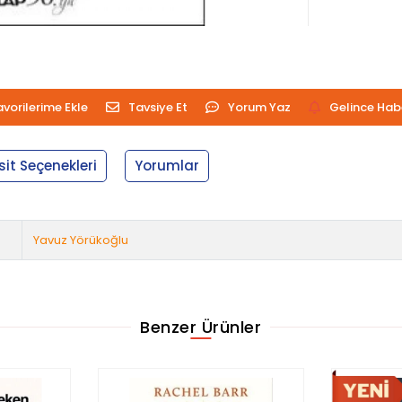
avorilerime Ekle
Tavsiye Et
Yorum Yaz
Gelince Hab
sit Seçenekleri
Yorumlar
Yavuz Yörükoğlu
Benzer Ürünler