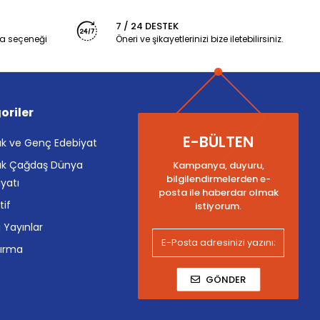
7 / 24 DESTEK
a seçeneği
Öneri ve şikayetlerinizi bize iletebilirsiniz.
oriler
E-BÜLTEN
k ve Genç Edebiyat
k Çağdaş Dünya
Kampanya, duyuru,
bilgilendirmelerden e-
yatı
posta ile haberdar olmak
tif
istiyorum.
i Yayınlar
tırma
GÖNDER