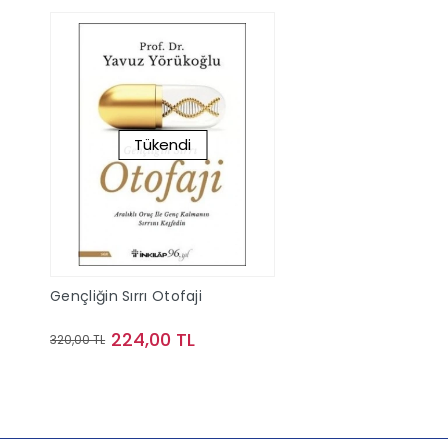
Tükendi
Gençliğin Sırrı Otofaji
224,00 TL
320,00 TL
Stokta Yok