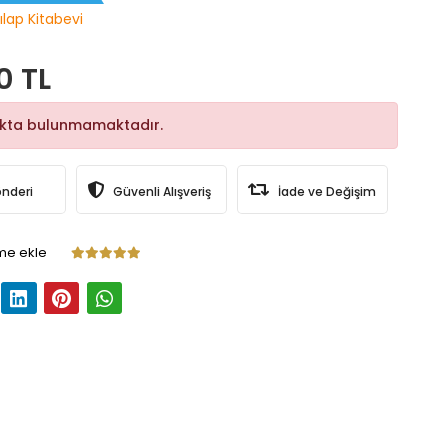
ılap Kitabevi
0 TL
okta bulunmamaktadır.
önderi
Güvenli Alışveriş
İade ve Değişim
me ekle