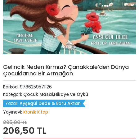
Gelincik Neden Kırmızı? Çanakkale’den Dünya
Çocuklarına Bir Armağan
Barkod:
9786259571126
Kategori:
Çocuk Masal,Hikaye ve Öykü
Yazar:
Ayşegül Dede & Ebru Aktan
Yayınevi:
Kronik Kitap
295,00 TL
206,50 TL