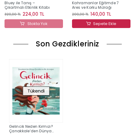
Bluey ile Tanış –
Kahramanlar Eğitimde 7
Çıkartmalı Etkinlik Kitabı
Ares ve Korku Mızrağı
224,00 TL
140,00 TL
320,00 TL
200,00 TL
Stokta Yok
Sepete Ekle
Son Gezdikleriniz
Tükendi
Gelincik Neden Kırmızı?
Çanakkale’den Dünya